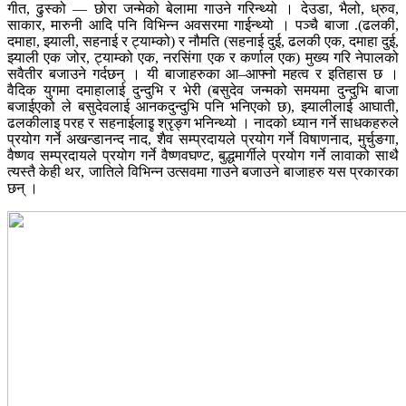
गीत, ढुस्को — छोरा जन्मेको बेलामा गाउने गरिन्थ्यो । देउडा, भैलो, ध्रुव,
साकार, मारुनी आदि पनि विभिन्न अवसरमा गाईन्थ्यो । पञ्चै बाजा .(ढलकी,
दमाहा, झ्याली, सहनाई र ट्याम्को) र नौमति (सहनाई दुई, ढलकी एक, दमाहा दुई,
झ्याली एक जोर, ट्याम्को एक, नरसिंगा एक र कर्णाल एक) मुख्य गरि नेपालको
सवैतीर बजाउने गर्दछन् । यी बाजाहरुका आ–आफ्नो महत्व र इतिहास छ ।
वैदिक युगमा दमाहालाई दुन्दुभि र भेरी (बसुदेव जन्मको समयमा दुन्दुभि बाजा
बजाईएको ले बसुदेवलाई आनकदुन्दुभि पनि भनिएको छ), झ्यालीलाई आघाती,
ढलकीलाइ परह र सहनाईलाइृ श्रृङ्ग भनिन्थ्यो । नादको ध्यान गर्ने साधकहरुले
प्रयोग गर्ने अखन्डानन्द नाद, शैव सम्प्रदायले प्रयोग गर्ने विषाणनाद, मुर्चुङगा,
वैष्णव सम्प्रदायले प्रयोग गर्ने वैष्णवघण्ट, बुद्धमार्गीले प्रयोग गर्ने लावाको साथै
त्यस्तै केही थर, जातिले विभिन्न उत्सवमा गाउने बजाउने बाजाहरु यस प्रकारका
छन् ।