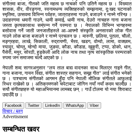
संगीतमा बाजा, गीतको जति महत्व छ नाचको पनि उतिनै महत्व छ । विख्यात
शासक, वीर, वीरङ्गना, स्वनामधन्य व्यक्तिहरुको सम्झनामा, दुःखद घटनाको
स्मृतिमा, उत्सवमा विभिन्न पर्वहरु, जात्राहरुमा गाउने, बजाउने र नाच्ने गरिन्छ ।
उदाहरणमा धमारी गाउने, धामी कमाई, धामी नाच, देउरो नाचहरु गाना बजाना
जस्ता कृत्यकासाथ सम्ंपन्न गर्ने परम्परा छ । नेपालको विभिन्न भागहरुमा
बसोवास गर्ने जाती जनजातीहरुले आ–आफ्नो संस्कृति अनसारको लोक गीत
गाउने लोक बाजा बजाउने र नाच्ने प्रचलन छ । मारुनी, छलिया, पुतला, चौलो,
मङ्ग्रहवा, लाखे, सिकाली, रुद्रायणी, भैरव, खडग, वोम्वो, लामा, वाक्छाम,
स्यावु्र, चोम्लु, म्हेन्दो माया, जुङवा, कौडा, कौडाह, खुकुरी, टप्पा, डोको, धान,
पैंसेरी, मयुर, सोरठी, हुड्केली आदि लोक नाच तथा नृत्य सांस्कृतिक परम्पराको
रुपमा जन समाजमा चल्दै आएको छ ।
नेपाली शव्द सागरअनुसार “लय ताल बाद्य वादनका साथ मिलाएर गाइने गीत,
गाना बजाना, गायन विद्या, संगीत शास्त्र सहगान, समूह गीत” लाई संगीत भनेको
छ । पाश्चात्य संगीतको आगमन हुँदा पनि नेपाली मौलिक संगीतले आफुलाई
स्थिर राखेको छ । अतिक्रमणको चपेटाबाट जोगिन नयाँ नयाँ कदम चाल्दैछ ।
सयौ संगीतज्ञहरु यो महाअभियानमा लामबद्द छन् । गाउँ टोलमा यो नया शिराबाट
उदाउँदै छ ।
Facebook
Twitter
LinkedIn
WhatsApp
Viber
विचार / ब्लग
Advertisment
सम्बन्धित खवर