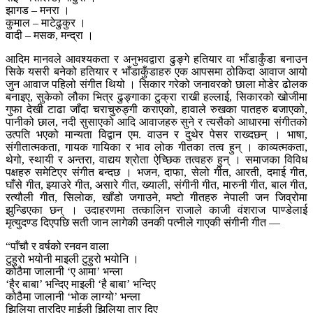
झागड – मनरा ।
कुमाल – माटेढुकुर ।
वादी – मसक, मन्द्रा ।
आदिम मानवले आवश्यकता र अनुभवद्वारा ढुङ्गे हतियार वा भाँडाकुँडा बनाउन
सिके यसरी बनेको हतियार र भाँडाकुँडाहरु एक आपसमा ठोकिदा आवाज आयो
जुन आवाज पहिलो संगीत थियो । सिकार गरेको जनावरको छाला मोडेर ढोलक
बनाइए, सुकेको लौका भित्र ढुङ्गाका टुक्रा राखी हल्लाई, सिकारको खोजीमा
गुफा देखी टाढा जाँदा चराचुरुङ्गी कराएको, हावाले रुखका पातहरु बजाएको,
पानीको छाल, नदी सुसाएको आदि आवाजहरु सुने र त्यसैको आधारमा संगीतको
उत्पति भएको मान्यता विद्वान एम. वाउन र दुथेर पेसर राख्दछन् । भाषा,
संगीतात्मकता, गायक गायिका र भाव लोक गीतका तत्व हुन् । काव्यत्मकता,
थेगो, स्थायी र अन्तरा, वाद्यय श्रोता ऐच्छिक तत्वहरु हुन् । समाजका विविध
पक्षहरु समेटिएर संगीत बन्दछ । भजन, दाफा, सेलो गीत, आरती, दमाई गीत,
घाँसे गीत, झ्याउरे गीत, असारे गीत, ख्याली, संगीनी गीत, मारुनी गीत, बाल गीत,
रत्यौली गीत, सिलोक, खाँडो जगाउने, मष्टो गीतहरु नेपाली जन जिव्रोमा
झुन्डिएका छन् । उदाहरणमा तत्कालिन राजाले काजी वंशराज पाण्डेलाई
मृत्युदण्ड दिएपछि सती जान लागेकी उनकी पत्नीले गाएकी संगीनी गीत —
“पाँचौ र वर्षको रनवन वाला
टुहुरो भयोनी माइली टुहुरो भयोनि ।
कोठैमा जालानी ‘ए आमा’ भन्ला
‘है्र बाबा’ भन्दिए माइली ‘है बाबा’ भन्दिए
कोठैमा जालानी ‘भोक लाग्यो’ भन्ला
झिलिया तारदिए माईली झिलिया तार दिए