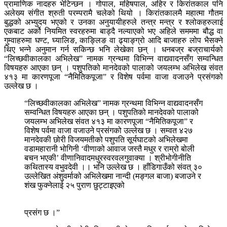
प्रामाणिक नादहरु भेटिन्छन । गोपाल, महिषपाल, अहिर र किरांतकाल पनि
अलेख्य संगीत श्रुती परम्परामै चलेको थियो । किरांतकालमै महात्मा गौतम
बुद्धको अभ्युदय भएको र उनका अनुयायीहरुले तन्त्र मन्त्र र श्लोकहरुलाई
एकबाट अर्को नियमित स्वरहरुमा बाड्दै नल्याएको भए अहिले समममा बौद्ध वा
गुम्वाहरुमा घण्ट, घ्यालिङ, काङ्लिङ वा ढ्याङ्ग्रो आदि बाजाहरु लोप भैसक्ने
थिए भन्ने अनुमान गर्न सकिन्छ भनि लेखेका छन् । धनबज्र बज्राचार्यको
“लिच्छवीकालका अभिलेख” नामक ग्रन्थमा विभिन्न वाद्यवादनसँग सम्वन्धित
विषयहरु आएका छन् । पशुपतिको मानदेवको पालाको जयलम्भ अभिलेख संवत
४१३ मा कारणपूजा “नैमितिकपूजा” र विशेष पर्वमा वाजा वजाउने प्रसंगको
उल्लेख छ ।
“लिच्छवीकालका अभिलेख” नामक ग्रन्थमा विभिन्न वाद्यवादनसँग
सम्वन्धित विषयहरु आएका छन् । पशुपतिको मानदेवको पालाको
जयलम्भ अभिलेख संवत ४१३ मा कारणपूजा “नैमितिकपूजा” र
विशेष पर्वमा वाजा वजाउने प्रसंगको उल्लेख छ । सम्वत ४२७
मानदेवकी छोरी विजयमतीको पशुपति सूर्यघाटको अभिलेखमा
वडामहारानी भोगिनी ‘वीणाको आवाज जस्तै मधुर र राम्रो बोली
बचन भएकी’ वीणानिवादमधुरस्वरवलगुवाक्या । श्रीभोगीनीति
कथितास्य वभुवदेवी ।। भनि उल्लेख छ । हाँडिगाउँको संवत् ३०
उल्लेखित अंशुवर्माको अभिलेखमा नान्दी (मङ्गल बाजा) बजाउने र
शंख फुक्नेलाई २५ पुराण छुट्टाइएको
प्रसंग छ ।”