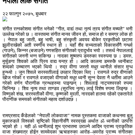
नेपाली लोक संगीत
२२ फाल्गुन २०७५, बुधबार
संगीत रत्नकोशमा संगीत भनेको “गीत, वाद्यं तथा नृत्यं त्रय संगीत मच्यते” भनी
उल्लेख गरेको छ । वास्तवमा संगीत मानव जीवन हो, समाज हो र समग्र लोक हो
। नेपाल बहु जाती, बहु भाषी, बहु संस्कृती अवयव बोकेर प्रकृतीको छटामा
झुलीराखेको अती रमणीय स्थान हो । यहाँ शैव सभ्यताको विकाससँगै गन्धर्व
(गाउने), किन्नर (बजाउने) गणसहित संगीतको प्रादुर्भाव भयो । तसर्थ नेपाललाई
संगीतको जननी भन्न सकिन्छ । नादका शुष्मरुप डमरुका स्वरुपमा छ । डमरु,
मुर्चुङगा शिवको अति प्रिय वाद्य यन्त्र हो । आदि कालमा डमरुकै ध्वनीबाट
शव्दको उच्चारण भएको थियो । रुद्र वीणा जस्तो मधुर ध्वनीले संसार मुग्ध
हुन्थ्यो । जुन शिवले सरस्वतीलाई उपहार दिएका थिए । रावणले रुद्र वीणाको
खोज गरेको र रावणले वजाएको वीणाको मधुर ध्वनी सुन्न देवता नै धर्तीमा आउने
गरेको वर्णन पौराणीक ग्रन्थहरुमा पाइन्छन् । शिवलाई नाट्यश्वरको रुपमा
चिनिन्छ । शिव नृत्य तथा ताण्डव (सुरभिय नृत्य) लाई विशेष रुपमा लिइन्छ ।
विष्णुको शंख, सरस्वतीकोे वीणा, कृष्णकोे मुरली, नारदको हातमा रहेको एकतारेले
पौराणीक समयको संगीतको महत्व दर्शाउदछ ।
रामप्रसाद कँडेलको “नेपाली लोकवाजा” नामक पुस्तकमा वाजाको कथनमा बुलु
मुकारुङले विश्वको सृष्टिको विहानीसँगै स्वरव्रह्म अर्थात ॐ ध्वनीको उत्पत्ति
भएको हो । यही ॐ ध्वनीलाई शुभ प्रभातमा उराल्ने आदिम प्राच्य प्राकृतिक
वाजा शंखमात्र होईन सामवेदका ऋचाहरुका आरोह–अवरोह प्राच्य संगीतका