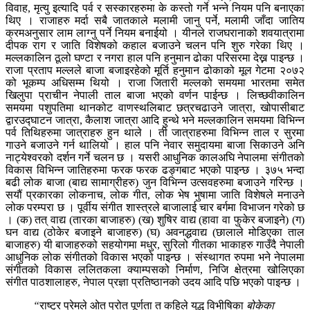
विवाह, मृत्यु इत्यादि पर्व र सस्कारहरुमा के कस्तो गर्ने भन्ने नियम पनि बनाएका
थिए । राजाहरु मर्दा सबै जातकाले मलामी जानु पर्ने, मलामी जाँदा जातिय
क्रमअनुसार लाम लाग्नु पर्ने नियम बनाईयो । यीनले राजघरानाको शवयात्रामा
दीपक राग र जाति विशेषको कहाल बजाउने चलन पनि शुरु गरेका थिए ।
मल्लकालिन ठूलो घण्टा र नगरा हाल पनि हनुमान ढोका परिसरमा देख्न पाइन्छ ।
राजा प्रताप मल्लले बाजा बजाइरहेको मूर्ति हनुमान ढोकाको मूल गेटमा २०७२
को भूकम्प अधिसम्म थियो । राजा जितारी मल्लको समयमा भारतमा समेत
खिलुपा प्राचीन नेपाली ताल बाजा भएको वर्णन पाईन्छ । लिच्छवीकालिन
समयमा पशुपतिमा थानकोट वाणस्थलिबाट छत्रचढाउने जात्रा, खोपासीबाट
द्वारउद्घाटन जात्रा, कैलाश जात्रा आदि हुन्थे भने मल्लकालिन समयमा विभिन्न
पर्व तिथिहरुमा जात्राहरु हुन थाले । ती जात्राहरुमा विभिन्न ताल र सुरमा
गाउने बजाउने गर्न थालियो । हाल पनि नेवार समुदायमा बाजा सिकाउने अनि
नाट्येश्वरको दर्शन गर्ने चलन छ । यसरी आधुनिक कालअघि नेपालमा संगीतको
विकास विभिन्न जातिहरुमा फरक फरक ढङ्गबाट भएको पाइन्छ । ३७५ भन्दा
बढी लोक बाजा (बाद्य सामाग्रीहरु) जुन विभिन्न उत्सवहरुमा बजाउने गरिन्छ ।
सयौं प्रकारका लोकनाच, लोक गीत, लोक भेष भुषामा जाति विशेषले मनाउने
लोक परम्परा छ । पूर्वीय संगीत शास्त्रले बाजालाई चार बर्गमा विभाजन गरेको छ
। (क) तत् वाद्य (तारका बाजाहरु) (ख) शुषिर वाद्य (हावा वा फुकेर बजाइने) (ग)
घन वाद्य (ठोकेर बजाइने बाजाहरु) (घ) अवनद्धवाद्य (छालाले मोडिएका ताल
बाजाहरु) यी बाजाहरुको सहयोगमा मधुर, सुरिलो गीतका भाकाहरु गाउँदै नेपाली
आधुनिक लोक संगीतको विकास भएको पाइन्छ । संस्थागत रुपमा भने नेपालमा
संगीतको विकास ललितकला क्याम्पसको निर्माण, निजि क्षेत्रमा खोलिएका
संगीत पाठशालाहरु, नेपाल प्रज्ञा प्रतिष्ठानको उदय आदि पछि भएको पाइन्छ ।
“
राष्ट्र प्रेमले ओत प्रोत पूर्णता त कहिले युद्ध विभीषिका
बोकेका