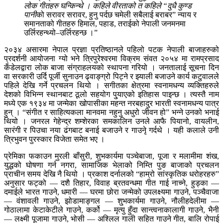
लोक गीतहरु घन्किन्थे । कहिले वीरताको त कहिले “दुधै कुण्ड
पानी
को सरावर सरावर, हुनु पर्दछ चमेली सबैलाई बराबर” न्याय र
समानताको गीतहरु हिमाल, पहाड, तराईको नेपाली जनमनमा
उर्लिरहन्थ्यो–उर्लिरहन्छ ।”
२०३४ असारमा नेपाल प्रज्ञा प्रतिष्ठानले पहिलो पटक नेपाली बाजाहरुको
प्रदर्शनी आयोजना ग्यो भने त्रिपुरेश्वरमा विक्रम संवत २०५४ मा रामप्रसाद
कँडेलद्वारा लोक बाजा संग्राहलयको स्थापना गरियो । जनतालाई सूचना दिन
वा सरकारी उर्दि पूर्जी सुनाउन ढ्वाङ्ग्रो पिट्ने र झ्याली बजाउने कार्य कटुवालले
पहिले देखि गर्ने प्रचलन थियो । सगीतका क्षेत्रमा स्वनामधन्य व्यक्तिहरुले
देशको विभिन्न स्थानबाट ठूलो सहयोग पु्याएको इतिहास पाइन्छ । त्यस्तै नाम
मध्ये एक १९३४ मा जन्मेका खोपासीका महन्त नरबहादुर भारती स्वनामधन्य पात्र
हुन् । “संगीत र साहित्यकला मानवमा नहुनु अधुरो जीवन हो” भन्ने उनको भनाई
थियो । जनरल गेहेन्द्र शम्शेरका समकालिन उनले आफै पियानो, वायलीन,
सारंगी र पिउचा नया ढंगबाट बनाई बजाउने र गाउनृे गर्दथे । यही कलाले उनी
त्रिभुवन पुरस्कार विजेता समेत भए ।
प्रेमिका फकाउन मुरली बाँसुरी, शुभकार्यमा पञ्चेबाजा, पूजा र मलामीमा शंख,
युद्धको घोषणा गर्न नगरा, सामाजिक भेलाको निम्ति पुङ बाजाको प्रचलन
प्राचीन समय देखि नै थियो । प्रकाश दर्नालको “हाम्रो सांस्कृतिक धरोहरहरु”
अनुसार फट्को — दशै तिहार, विवाह ब्रतवन्धमा गीत गाई नाच्ने, हुड्का —
दमाईले भारत गाउने, धमारी — घरमा छोरा जन्मेको उपलक्ष्यमा गाउने, पञ्चैवाजा
— वंशावली गाउने, झोडामाङ्गल — शु्भकार्यमा गाउने, नौलीहदेलीमा —
गोठालामा केटाकेटीले गाउने, कर्को — मृत्यु हुँदा सान्त्वनाकालागी गाउने, भैनी
— लक्ष्मी पूजामा गाउने, भोसी — अश्लिल गाली सहित गाउने गीत, बालि रोपाई