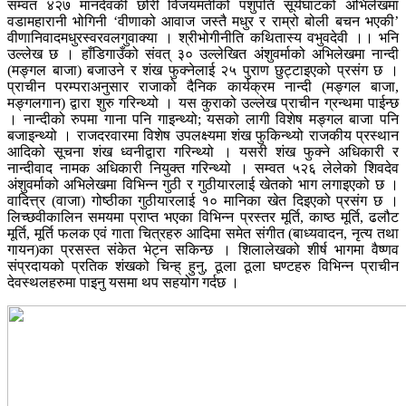
सम्वत ४२७ मानदेवकी छोरी विजयमतीको पशुपति सूर्यघाटको अभिलेखमा
वडामहारानी भोगिनी ‘वीणाको आवाज जस्तै मधुर र राम्रो बोली बचन भएकी’
वीणानिवादमधुरस्वरवलगुवाक्या । श्रीभोगीनीति कथितास्य वभुवदेवी ।। भनि
उल्लेख छ । हाँडिगाउँको संवत् ३० उल्लेखित अंशुवर्माको अभिलेखमा नान्दी
(मङ्गल बाजा) बजाउने र शंख फुक्नेलाई २५ पुराण छुट्टाइएको प्रसंग छ ।
प्राचीन परम्पराअनुसार राजाको दैनिक कार्यक्रम नान्दी (मङ्गल बाजा,
मङ्गलगान) द्वारा शुरु गरिन्थ्यो । यस कुराको उल्लेख प्राचीन ग्रन्थमा पाईन्छ
। नान्दीको रुपमा गाना पनि गाइन्थ्यो; यसको लागी विशेष मङ्गल बाजा पनि
बजाइन्थ्यो । राजदरवारमा विशेष उपलक्ष्यमा शंख फुकिन्थ्यो राजकीय प्रस्थान
आदिको सूचना शंख ध्वनीद्वारा गरिन्थ्यो । यसरी शंख फुक्ने अधिकारी र
नान्दीवाद नामक अधिकारी नियुक्त गरिन्थ्यो । सम्वत ५२६ लेलेको शिवदेव
अंशुवर्माको अभिलेखमा विभिन्न गुठी र गुठीयारलाई खेतको भाग लगाइएको छ ।
वादित्त्र (वाजा) गोष्ठीका गुठीयारलाई १० मानिका खेत दिइएको प्रसंग छ ।
लिच्छवीकालिन समयमा प्राप्त भएका विभिन्न प्रस्तर मूर्ति, काष्ठ मूर्ति, ढलौट
मूर्ति, मूर्ति फलक एवं गाता चित्रहरु आदिमा समेत संगीत (बाध्यवादन, नृत्य तथा
गायन)का प्रसस्त संकेत भेट्न सकिन्छ । शिलालेखको शीर्ष भागमा वैष्णव
संप्रदायको प्रतिक शंखको चिन्ह् हुनु, ठूला ठूला घण्टहरु विभिन्न प्राचीन
देवस्थलहरुमा पाइनु यसमा थप सहयोग गर्दछ ।