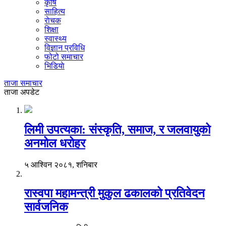
कृषि
साहित्य
राेचक
शिक्षा
स्वास्थ्य
विज्ञान प्रविधि
फोटो समाचार
भिडियाे
ताजा समाचार
ताजा अपडेट
लिमी उपत्यका: संस्कृति, समाज, र जलवायुको
अनमोल धरोहर
५ आश्विन २०८१, शनिबार
रास्वपा महामन्त्री मुकुल ढकालको प्रतिवेदन
सार्वजनिक