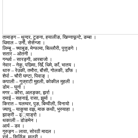
तामाङ्ग – थुन्दर, टुङना, हयालीङ, खिन्नाफून्टे, डम्बा ।
धिमाल – उर्नी, सेसेन्जा ।
लिम्बु – च्याबुङ, मेग्फामा, बिल्लौरी, पुत्तुङगे ।
सतार – ओतनी ।
गन्धर्व – सारङ्गी, आरबाजो ।
नेवार – नेकु, पछिमा, खिँ, धिमे, काँ, भातय ।
थारु – रेउकी, तमौरा, बौसी, गोलकी, डाँफ ।
शेर्पा – चौरी घण्टा, पिवाङ् ।
कपाली – गुज्राटी मुहली, कोकील मुहली ।
डोम – घुर्ना ।
मगर – कौरा, अलङ्का, झर्रा ।
दमाई – सहनाई, रासा, झुर्मा ।
किरात – यलम्वर, पुङ, बिम्वीली, विनायो ।
ज्यापू – याकुचा वझ, माक कथी, भुस्याहा ।
झाक्री – ढ््याङ्रो ।
थकाली – डोङमेन ।
आर्य – डव ।
गुरुङ्ग – लावा, सोरठी मादल ।
राई – सिर्लिङ, माठुरी ।