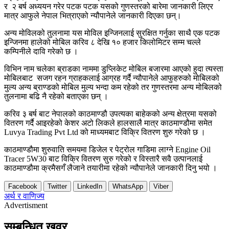
र २ बर्ष अध्ययन गरेर पटक पटक यसको गुणस्तरको बारेमा जानकारी लिएर
मात्र आफुले नेपाल भित्राएको न्यौपानेले जानकारी दिएका छन्।
अन्य मोविलको तुलनामा यस मोविल इन्जिनलाई सुरक्षित गर्नुका साथै एक पटक
इन्जिनमा हालेको मोबिल करिव ८ देखि १० हजार किलोमिटर सम्म चल्ले
कम्पिनीले दावि गरेको छ ।
विभिन नाम चलेका ब्राडका नाममा डुप्लिकेट मोबिल बजारमा आएको हुदा त्यस्ता
मोबिलबाट सजग रहन ग्राहकलाई आग्रह गर्दै न्यौपानेले आफुहरुको मोबिलको
मुल्य अन्य ब्राण्डको मोबिल मुल्य भन्दा कम रहेको तर गुणस्तरमा अन्य मोबिलको
तुलनामा बढि नै रहेको बताएका छन् ।
करिव ३ बर्ष बाट नेपालको काठमाण्डौ उपत्यका बाहेकको अन्य क्षेत्रमा यसको
वितरण गर्दै आइरहेको केशर अटो लिकले हालसालै मात्र काठमाण्डौमा समेत
Luvya Trading Pvt Ltd को माध्यमबाट विक्रि वितरण शुरु गरेको छ ।
काठमाण्डौमा शुरुवाति समयमा डिजेल र पेट्रोल गाडिमा लाग्ने Engine Oil
Tracer 5W30 बाट विक्रि वितरण सुरु गरेको र विस्तारै सवै उत्पानलाई
काठमाण्डौमा क्रमैसगँ लैजाने तयारीमा रहेको न्यौपानेले जानकारी दिनु भयो ।
Facebook
Twitter
LinkedIn
WhatsApp
Viber
अर्थ र वाणिज्य
Advertisment
सम्बन्धित खवर