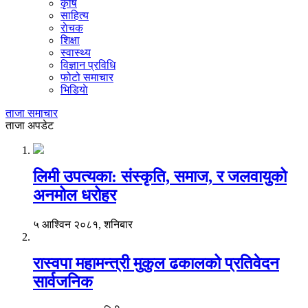
कृषि
साहित्य
राेचक
शिक्षा
स्वास्थ्य
विज्ञान प्रविधि
फोटो समाचार
भिडियाे
ताजा समाचार
ताजा अपडेट
लिमी उपत्यका: संस्कृति, समाज, र जलवायुको
अनमोल धरोहर
५ आश्विन २०८१, शनिबार
रास्वपा महामन्त्री मुकुल ढकालको प्रतिवेदन
सार्वजनिक