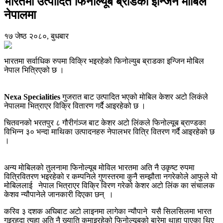
भारतमा उत्पादित फिनोल्यूब ब्राडका इन्जिन मोबिल
नेपालमा
१७ जेष्ठ २०८०, बुधबार
भारतमा सर्वाधिक रुपमा विक्रि भइरहेको फिनोल्युब ब्राडका इन्जिन मोबिल
नेपाल भित्रिएको छ ।
Nexa Specialities
गुजरात बाट उत्पादित भएको मोबिल केशर अटो लिकंले
नेपालमा भित्राएर विक्रि वितारण गर्दै आइरहेको छ ।
चितवनको भरतपुर ८ गौरीगंञ्ज बाट केशर अटो लिंकले फिनोल्यूब ब्राण्डका
विभिन्न ३० भन्दा माथिका उत्पादनहरु नेपालभर वित्रि वितरण गर्दै आइरहेको छ
।
अन्य मोबिलको तुलनामा फिनोल्यूब मोविल भारतमा अति नै उकृष्ट रुपमा
वित्रिवितरण भइरहेको र कम्पनिले गुणस्तरमा कुनै सम्झौता नगरेकोले आफुले यो
मोबिललाई नेपाल भित्राएर विक्रि विरण गरेको केशर अटो लिंक का संचालक
केशव न्यौपानेले जानकारी दिएका छन् ।
करिव ३ दशक अघिबाट अटो लाइनमा लागेका न्यौपाने यसै सिलसिलमा भारत
गइरहदा त्यहा अति नै ख्याति कमाइरहेको फिनोल्यूबको बारेमा थाहा पाएका थिए