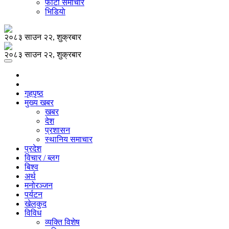
फोटो समाचार
भिडियाे
२०८३ साउन २२, शुक्रबार
२०८३ साउन २२, शुक्रबार
गृहपृष्ठ
मुख्य खबर
खबर
देश
प्रशासन
स्थानिय समाचार
प्रदेश
विचार / ब्लग
बिश्व
अर्थ
मनोरञ्जन
पर्यटन
खेलकुद
विविध
व्यक्ति विशेष