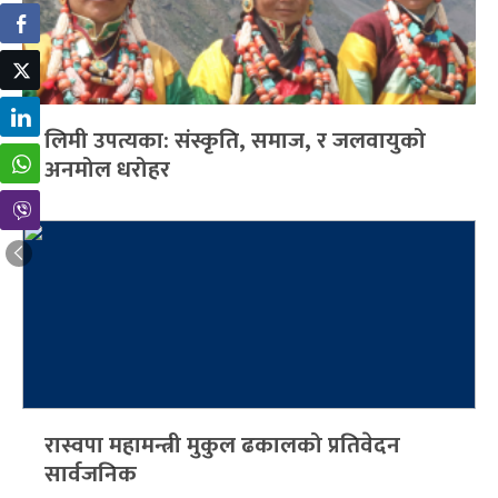
लिमी उपत्यका: संस्कृति, समाज, र जलवायुको
अनमोल धरोहर
रास्वपा महामन्त्री मुकुल ढकालको प्रतिवेदन
सार्वजनिक