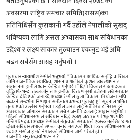
बताउनुभएको छ । संविधान दिवस २०७८ का
अवसरमा राष्ट्रिय समचार समिति(रासस)का
प्रतिनिधिसँग कुराकानी गर्दै उहाँले नेपालीको सुखद्
भविष्यका लागि असल अभ्यासका साथ संविधानका
उद्देश्य र लक्ष्य साकार तुल्याउन एकजुट भई अघि
बढन सबैसँग आग्रह गर्नुभयो ।
पूर्वप्रधानन्यायाधीश रेग्मीले भन्नुभयो, “विकास र आर्थिक समृद्धि प्राप्तिका
लागि राजनीतिक स्थायित्व, शासन प्रणालीको कुशल व्यवस्थापन र
सञ्चालनमा हामीले ध्यान केन्द्रित गर्नुपर्छ ।” दिगो विकास र उत्पादकत्व
वृद्धितर्फ भन्दा तत्कालीन लाभहानीका वितरणमुखी बजेटमा सबै सरकार
केन्द्रित देखिएको जनाउँदै अध्यक्ष रेग्मीले ठूला विकास परियोजना अघि
बढाउने सन्दर्भमा निष्पक्ष र समीक्षात्मकभन्दा पूूर्वाग्रहपूर्ण सूचनाले भ्रमित
तुल्याएको उल्लेख गर्नुभयो । उहाँले जनतालाई सबैतिरबाट निरास हुने
अवस्थाबाट जोगाउन सरकार र सबै राजनीति दललाई आह्वान गर्नुभयो ।
पहिलो संविधानसभाले संविधान नदिई २०६९ जेठ १४ गते भङ्ग भएपछि
मन्त्रिपरिषद्का अध्यक्ष रेग्मीको नेतृत्वको सरकारले २०७० मङ्सिर ४ गते
दोस्रो संविधानसभाको सफल चुनाव गराएको थियो । उक्त संविधानसभाले
२०७२ असोज ३ गते नेपालको संविधान जारी गरेको हो ।
राजनीति अनुत्तरदायी भएन र ?