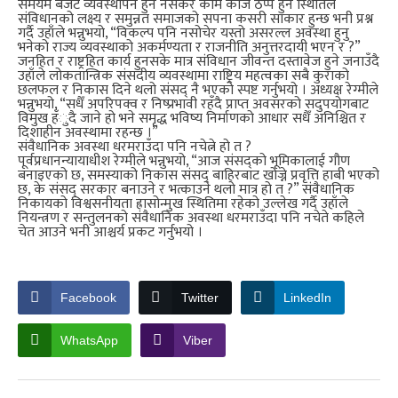
समयमै बजेट व्यवस्थापन हुन नसकेर काम काज ठप्प हुने स्थितिले
संविधानको लक्ष्य र समुन्नत समाजको सपना कसरी साकार हुन्छ भनी प्रश्न
गर्दै उहाँले भन्नुभयो, “विकल्प पनि नसोचेर यस्तो असरल्ल अवस्था हुनु
भनेको राज्य व्यवस्थाको अकर्मण्यता र राजनीति अनुत्तरदायी भएन र ?”
जनहित र राष्ट्रहित कार्य हुनसके मात्र संविधान जीवन्त दस्तावेज हुने जनाउँदै
उहाँले लोकतान्त्रिक संसदीय व्यवस्थामा राष्ट्रिय महत्वका सबै कुराको
छलफल र निकास दिने थलो संसद् नै भएको स्पष्ट गर्नुभयो । अध्यक्ष रेग्मीले
भन्नुभयो, “सधैँ अपरिपक्व र निष्प्रभावी रहँदै प्राप्त अवसरको सदुपयोगबाट
विमुख हँुदै जाने हो भने समृद्ध भविष्य निर्माणको आधार सधैँ अनिश्चित र
दिशाहीन अवस्थामा रहन्छ ।”
संवैधानिक अवस्था धरमराउँदा पनि नचेत्ने हो त ?
पूर्वप्रधानन्यायाधीश रेग्मीले भन्नुभयो, “आज संसद्को भूमिकालाई गौण
बनाइएको छ, समस्याको निकास संसद् बाहिरबाट खोज्ने प्रवृत्ति हाबी भएको
छ, के संसद् सरकार बनाउने र भत्काउने थलो मात्र हो त ?” संवैधानिक
निकायको विश्वसनीयता ह्रासोन्मुख स्थितिमा रहेको उल्लेख गर्दै उहाँले
नियन्त्रण र सन्तुलनको संवैधानिक अवस्था धरमराउँदा पनि नचेते कहिले
चेत आउने भनी आश्चर्य प्रकट गर्नुभयो ।
Facebook
Twitter
LinkedIn
WhatsApp
Viber