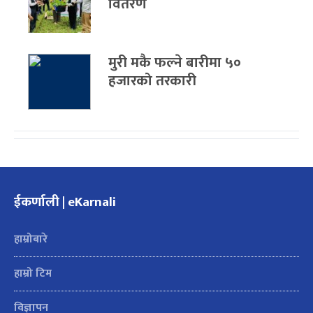
वितरण
मुरी मकै फल्ने बारीमा ५०
हजारको तरकारी
ईकर्णाली | eKarnali
हाम्रोबारे
हाम्रो टिम
विज्ञापन