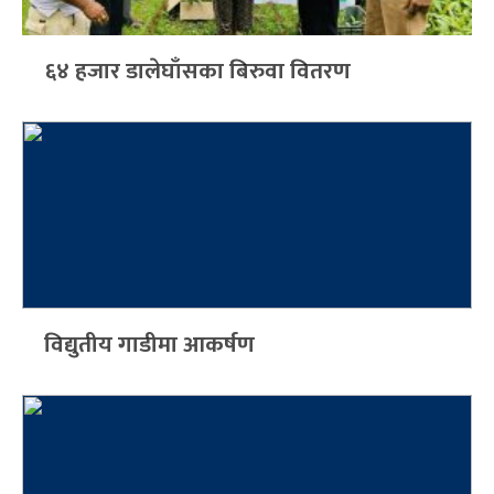
६४ हजार डालेघाँसका बिरुवा वितरण
विद्युतीय गाडीमा आकर्षण