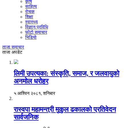
कृषि
साहित्य
राेचक
शिक्षा
स्वास्थ्य
विज्ञान प्रविधि
फोटो समाचार
भिडियाे
ताजा समाचार
ताजा अपडेट
लिमी उपत्यका: संस्कृति, समाज, र जलवायुको
अनमोल धरोहर
५ आश्विन २०८१, शनिबार
रास्वपा महामन्त्री मुकुल ढकालको प्रतिवेदन
सार्वजनिक