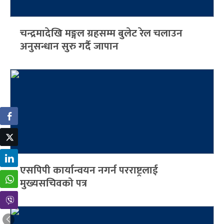
चन्द्रमादेखि मङ्गल ग्रहसम्म बुलेट रेल चलाउन
अनुसन्धान सुरु गर्दै जापान
एसपिपी कार्यान्वयन नगर्न परराष्ट्रलाई
मुख्यसचिवको पत्र