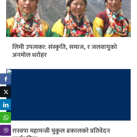
लिमी उपत्यका: संस्कृति, समाज, र जलवायुको
अनमोल धरोहर
रास्वपा महामन्त्री मुकुल ढकालको प्रतिवेदन