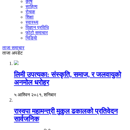
कृषि
साहित्य
राेचक
शिक्षा
स्वास्थ्य
विज्ञान प्रविधि
फोटो समाचार
भिडियाे
ताजा समाचार
ताजा अपडेट
लिमी उपत्यका: संस्कृति, समाज, र जलवायुको
अनमोल धरोहर
५ आश्विन २०८१, शनिबार
रास्वपा महामन्त्री मुकुल ढकालको प्रतिवेदन
सार्वजनिक