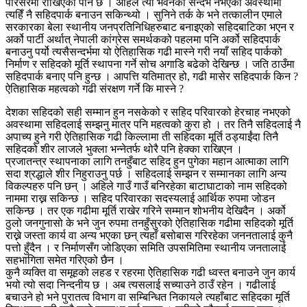
परिसरमा राखिएको पनि छ । अहिले त्यो भवनको सन्दर्भ नभएको अवस्थामा
त्यहिँ नै सहिदपार्क बनाउन सकिन्थ्यो । सुनिने तर्क के भने तत्कालीन एमाले
सरकारका बेला स्थानीय जनप्रतिनिधिहरुबाट बनाइएको सहिदबाटिका भएन र
अर्को पार्टी अर्थात् नेपाली कांग्रेस समर्थकको पहलमा पनि अर्को सहिदपार्क
बनाउनु पर्यो त्यसैसन्दर्भमा यो ऐतिहासिक गढी मास्ने गरी नयाँ सहिद पार्कको
निर्माण र सहिदको मूर्ति स्थापना गर्ने सोच अगाडि बढेको देखिन्छ । जति ठाउँमा
सहिदपार्क बनाए पनि हुन्छ । आपत्ति यतिमात्र हो, गढी मासेर सहिदपार्क किन ?
ऐतिहासिक महत्वको गढी संरक्षण गर्ने कि मास्ने ?
देशका सहिदको सही सम्मान हुन नसकेको र सहिद परिवारको हेरचाह नभएको
अवस्थामा सहिदलाई सम्झनु मात्र पनि महत्वको कुरा हो । तर तिनै सहिदलाई नै
अपाच्य हुने गरी ऐतिहासिक गढी किल्लामा ती सहिदका मूर्ति ठड्याईंदा तिनै
सहिदको शीर लाजले भुक्ला भन्नेतर्फ थोरै पनि हेक्का राखिएन ।
प्रजातन्त्र स्थापनाका लागि तनहुँबाट सहिद हुन पुगेका महान आत्माका लागि
सदा श्रद्धाले शीर निहुराउनु पर्छ । सहिदलाई सम्झन र सम्मानका लागि अन्य
विकल्पहरु पनि छन् । अहिले गाउँ गाउँ बनिरहेका बाटाघाटाको नाम सहिदको
नाममा राख्न सकिन्छ । सहिद परिवारका सदस्यलाई आर्थिक रुपमा जोडन
सकिन्छ । तर एक गढीमा मूर्ति राखेर गरिने सम्मान शोभनीय देखिदैन । अर्को
ठुलो जनगुनासो के भने जुन रुपमा तनहुँसुरको ऐतिहासिक गढीमा सहिदको मूर्ति
राख्ने जस्ता कार्य वा अन्य भएका छन् त्यहाँ बसोबास गरिरहेका जननतालाई कुनै
पत्तो हुँदैन । र निर्माणसँग जोडिएका समिति उपसमितिमा स्थानीय जनतालाई
सहभागिता समेत गरिएको छैन ।
कुनै व्यक्ति वा समूहको लहड र रहरमा ऐेतिहासिक गढी ध्वस्त बनाउने जुन कार्य
भयो त्यो सदा निन्दनीय छ । अब त्यसलाई सच्याउने ठाउँ रहेन । गढीलाई
बचाउने हो भने पुरातत्व विभाग वा सम्बिन्धित निकायले त्यहाँबाट सहिदका मूर्ति