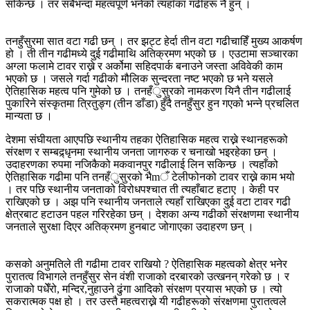
सकिन्छ । तर सबैभन्दा महत्वपूर्ण भनेको त्यहाँका गढीहरू नै हुन् ।
तनहुँसुरमा सात वटा गढी छन् । तर झट्ट हेर्दा तीन वटा गढीचाहिँ मुख्य आकर्षण
हो । ती तीन गढीमध्ये दुई गढीमाथि अतिक्रमण भएको छ । एउटामा सञ्चारका
अग्ला फलामे टावर राख्ने र अर्कोमा सहिदपार्क बनाउने जस्ता अविवेकी काम
भएको छ । जसले गर्दा गढीको मौलिक सुन्दरता नष्ट भएको छ भने यसले
ऐतिहासिक महत्व पनि गुमेको छ । तनहँुसुरको नामकरण यिनै तीन गढीलाई
पुकारिने संस्कृतमा त्रितुङ्ग (तीन डाँडा) हुँदै तनहुँसुर हुन गएको भन्ने प्रचलित
मान्यता छ ।
देशमा संघीयता आएपछि स्थानीय तहका ऐतिहासिक महत्व राख्ने स्थानहरूको
संरक्षण र सम्बद्र्धृनमा स्थानीय जनता जागरुक र चनाखो भइरहेका छन् ।
उदाहरणका रुपमा नजिकैको मकवानपुर गढीलाई लिन सकिन्छ । त्यहाँको
ऐतिहासिक गढीमा पनि तनहँुसुरको भैmँ टेलीफोनको टावर राख्ने काम भयो
। तर पछि स्थानीय जनताको विरोधपश्चात ती त्यहाँबाट हटाए । केही पर
राखिएको छ । अझ पनि स्थानीय जनताले त्यहाँ राखिएका दुई वटा टावर गढी
क्षेत्रबाट हटाउन पहल गरिरहेका छन् । देशका अन्य गढीको संरक्षणमा स्थानीय
जनताले सुरक्षा दिएर अतिक्रमण हुनबाट जोगाएका उदाहरण छन् ।
कसको अनुमतिले ती गढीमा टावर राखियो ? ऐतिहासिक महत्वको क्षेत्र भनेर
पुरातत्व विभागले तनहुँसुर सेन वंशी राजाको दरबारको उत्खनन् गरेको छ । र
राजाको पधेँरो, मन्दिर,नुहाउने ढुंगा आदिको संरक्षण प्रयास भएको छ । त्यो
सकरात्मक पक्ष हो । तर उस्तै महत्वराख्ने यी गढीहरूको संरक्षणमा पुरातत्वले