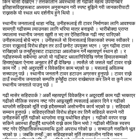
किन चासो देखाएन ? तत्तकालीन अवस्थामा ती गढीको महत्व उपयोगबारे
इतिहासविद्हरूबाट अध्ययन अनुसन्धान गरी स्पष्ट बुझिने गरी जानकारीपाटी
राख्नसके यो स्थल थप दर्शनीय हुने थियो ।
स्थानीय जनतालाई थाहा नदिइ, उनीहरूलाई ती टावर निर्माणका लागि आवश्यक
सामग्री गढीसम्म ल्याउनका लागि भरिया मात्र बनाइयो । भारीबोक्दा प्राप्त
ज्यालामा स्थानीय जनता खुशी त भए तर ऐतिहासिक गढी नष्ट पारिएको
उनीहरूलाई बोधै भएन । उनीहरूले यो विनासलाई विकासको रुपमा स्वीकारे ।
टावर राख्नुलाई विरोध होइन तर ठाउँ छनोट उपयुक्त भएन । जुन गढीमा टावर
राखिएको छ तनहुँसुरबाट टाढाटाढा अवलोकन गर्ने महत्वपूर्ण स्थान हो । र
गढीहरुमध्ये सबैभन्दा अग्लो यो गढीबाट धवलागिरिदेखि गणेश हिमालसम्मको
हिमश्रृंखला ऐनामा अनुहार हेरेँ झैं देखिन्छ । त्यसैले जो जसले यहाँ टावर राख्ने
काम गरेँ । त्यो अदुरदर्शी र विवेकहिन काम भएको छ । यसलाई अविलम्ब
सच्याउनु पर्छ । स्थानीय जनतानै टावर हटाउन अग्रसर हुनुपर्छ । टावर राख्ने
ठाउँ स्थानीय जनताको सम्पत्ति हुनेहुँदा टावर राखेबापत कर लिने वा कुनै लाभ
स्थानीय जनताले पाउनु पर्छ ।
गढी मासेर सहिदपार्क ? अर्को महत्वपूर्ण विवेकहिन र अदूरदर्शी काम गढी भत्काएर
गढीको मौलिक स्वरुप नष्ट गरेर आफूखुशी त्यसलाई आकार दिने र गढीको
थाप्लोमै सहिदको मूर्ति राख्ने हदैसम्मको असोभनीय कार्य भएको छ । सहिदको
सम्मान हुनुपर्छ । सहिदप्रतिको विरोध होइन तर तिनै सहिदले सराप्ने गरी
उनीहरुको मुर्ति गढीको थाप्लोमा राख्नु यथोचित होइन । गढीको वरपर राख्न
सकिने अवस्था हुँदाहुँदै थाप्लोमै राख्ने काम किन भयो ? गढीको मौलिक स्वरुप
नष्ट गरेर ऐतिहासिकस्थलमाथि ठूलो अपराध गरेको छ । सच्याउनै नसकिने भूल
भएको छ । जबकि तनहँुका सहिदहरुको मुर्ति तत्तकालीन गाविस भवन