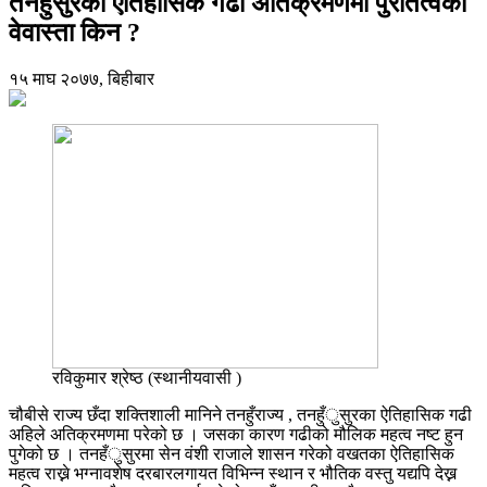
तनहुँसुरका ऐतिहासिक गढी अतिक्रमणमा पुरातत्वको
वेवास्ता किन ?
१५ माघ २०७७, बिहीबार
रविकुमार श्रेष्ठ (स्थानीयवासी )
चौबीसे राज्य छँदा शक्तिशाली मानिने तनहुँराज्य , तनहुँुसुरका ऐतिहासिक गढी
अहिले अतिक्रमणमा परेको छ । जसका कारण गढीको मौलिक महत्व नष्ट हुन
पुगेको छ । तनहँुसुरमा सेन वंशी राजाले शासन गरेको वखतका ऐतिहासिक
महत्व राख्ने भग्नावशेष दरबारलगायत विभिन्न स्थान र भौतिक वस्तु यद्यपि देख्न