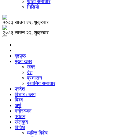
फोटो समाचार
भिडियाे
२०८३ साउन २२, शुक्रबार
२०८३ साउन २२, शुक्रबार
गृहपृष्ठ
मुख्य खबर
खबर
देश
प्रशासन
स्थानिय समाचार
प्रदेश
विचार / ब्लग
बिश्व
अर्थ
मनोरञ्जन
पर्यटन
खेलकुद
विविध
व्यक्ति विशेष