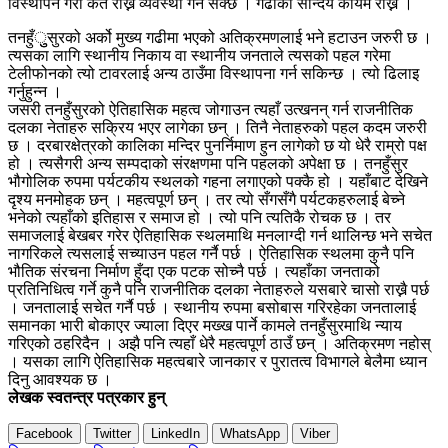
विस्थापन गरी कतै राख्ने व्यवस्था गर्न सक्छ । गढीको सौन्दर्य कायम राख्न ।
तनहुँुुसुरको अर्को मुख्य गढीमा भएको अतिक्रमणलाई भने हटाउन जरुरी छ ।
त्यसका लागि स्थानीय निकाय वा स्थानीय जनताले त्यसको पहल गरेमा
टेलीफोनको त्यो टावरलाई अन्य ठाउँमा विस्थापना गर्न सकिन्छ । त्यो ढिलाइ
गर्नुहुन्न ।
जसरी तनहुँसुरको ऐतिहासिक महत्व जोगाउन त्यहाँ उत्खनन् गर्न राजनीतिक
दलका नेताहरु सक्रिय भएर लागेका छन् । तिनै नेताहरुको पहल कदम जरुरी
छ । दरबारक्षेत्रको कालिका मन्दिर पुनर्निमाण हुन लागेको छ यो धेरै राम्रो पक्ष
हो । त्यसैगरी अन्य सम्पदाको संरक्षणमा पनि पहलको अपेक्षा छ । तनहुँसुर
भौगोलिक रुपमा पर्यटकीय स्थलको गहना लगाएको पक्कै हो । यहाँबाट देखिने
दृश्य मनमोहक छन् । महत्वपूर्ण छन् । तर त्यो सँगसँगै पर्यटकहरुलाई बेच्ने
भनेको त्यहाँको इतिहास र समाज हो । त्यो पनि त्यतिकै रोचक छ । तर
समाजलाई बेखबर गरेर ऐतिहासिक स्थलमाथि मनलाग्दी गर्न थालिन्छ भने सचेत
नागरिकले त्यसलाई सच्याउन पहल गर्नै पर्छ । ऐतिहासिक स्थलमा कुनै पनि
भौतिक संरचना निर्माण हुँदा एक पटक सोच्नै पर्छ । त्यहाँका जनताको
प्रतिनिधित्व गर्ने कुनै पनि राजनीतिक दलका नेताहरुले यसबारे चासो राख्नै पर्छ
। जनतालाई सचेत गर्नै पर्छ । स्थानीय रुपमा बसोबास गरिरहेका जनतालाई
समानका भारी बोकाएर ज्याला दिएर मख्ख पार्ने कामले तनहुँसुरमाथि न्याय
गरिएको ठहरिदैन । अझै पनि त्यहाँ धेरै महत्वपूर्ण ठाउँ छन् । अतिक्रमण नहोस्
। यसका लागि ऐतिहासिक महत्वबारे जानकार र पुरातत्व विभागले बेलैमा ध्यान
दिनु आवश्यक छ ।
लेखक स्वतन्त्र पत्रकार हुन्
Facebook
Twitter
LinkedIn
WhatsApp
Viber