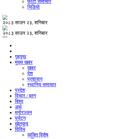
फोटो समाचार
भिडियाे
२०८३ साउन २३, शनिबार
२०८३ साउन २३, शनिबार
गृहपृष्ठ
मुख्य खबर
खबर
देश
प्रशासन
स्थानिय समाचार
प्रदेश
विचार / ब्लग
बिश्व
अर्थ
मनोरञ्जन
पर्यटन
खेलकुद
विविध
व्यक्ति विशेष