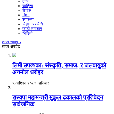
कृषि
साहित्य
राेचक
शिक्षा
स्वास्थ्य
विज्ञान प्रविधि
फोटो समाचार
भिडियाे
ताजा समाचार
ताजा अपडेट
लिमी उपत्यका: संस्कृति, समाज, र जलवायुको
अनमोल धरोहर
५ आश्विन २०८१, शनिबार
रास्वपा महामन्त्री मुकुल ढकालको प्रतिवेदन
सार्वजनिक