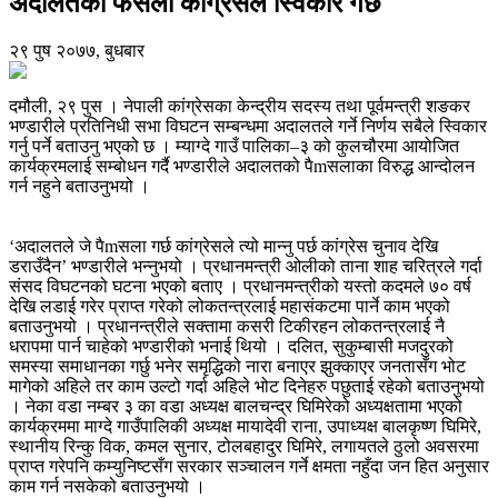
अदालतको फैसला कांग्रेसले स्विकार गर्छ
२९ पुष २०७७, बुधबार
दमौली, २९ पुस । नेपाली कांग्रेसका केन्द्रीय सदस्य तथा पूर्वमन्त्री शङकर
भण्डारीले प्रतिनिधी सभा विघटन सम्बन्धमा अदालतले गर्ने निर्णय सबैले स्विकार
गर्नु पर्ने बताउनु भएको छ । म्याग्दे गाउँ पालिका–३ को कुलचौरमा आयोजित
कार्यक्रमलाई सम्बोधन गर्दै भण्डारीले अदालतको पैmसलाका विरुद्ध आन्दोलन
गर्न नहुने बताउनुभयो ।
‘अदालतले जे पैmसला गर्छ कांग्रेसले त्यो मान्नु पर्छ कांग्रेस चुनाव देखि
डराउँदैन’ भण्डारीले भन्नुभयो । प्रधानमन्त्री ओलीको ताना शाह चरित्रले गर्दा
संसद विघटनको घटना भएको बताए । प्रधानमन्त्रीको यस्तो कदमले ७० वर्ष
देखि लडाई गरेर प्राप्त गरेको लोकतन्त्रलाई महासंकटमा पार्ने काम भएको
बताउनुभयो । प्रधानन्त्रीले सक्तामा कसरी टिकीरहन लोकतन्त्रलाई नै
धरापमा पार्न चाहेको भण्डारीको भनाई थियो । दलित, सुकुम्बासी मजदुरको
समस्या समाधानका गर्छु भनेर समृद्धिको नारा बनाएर झुक्काएर जनतासँग भोट
मागेको अहिले तर काम उल्टो गर्दा अहिले भोट दिनेहरु पछुताई रहेको बताउनुभयो
। नेका वडा नम्बर ३ का वडा अध्यक्ष बालचन्द्र घिमिरेको अध्यक्षतामा भएको
कार्यक्रममा माग्दे गाउँपालिकी अध्यक्ष मायादेवी राना, उपाध्यक्ष बालकृष्ण घिमिरे,
स्थानीय रिन्कु विक, कमल सुनार, टोलबहादुर घिमिरे, लगायतले ठुलो अवसरमा
प्राप्त गरेपनि कम्युनिष्टसँग सरकार सञ्चालन गर्ने क्षमता नहुँदा जन हित अनुसार
काम गर्न नसकेको बताउनुभयो ।