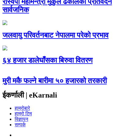
रास्वपा महामन्त्री मुकुल ढकालको प्रतिवेदन
सार्वजनिक
जलवायु परिवर्तनबाट नेपालमा परेको प्रभाव
६४ हजार डालेघाँसका बिरुवा वितरण
मुरी मकै फल्ने बारीमा ५० हजारको तरकारी
ईकर्णाली | eKarnali
हाम्रोबारे
हाम्रो टिम
विज्ञापन
सम्पर्क