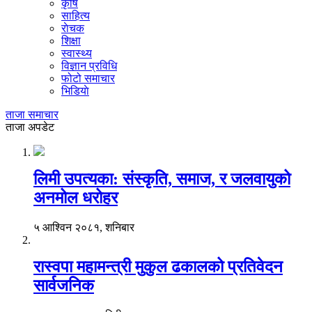
कृषि
साहित्य
राेचक
शिक्षा
स्वास्थ्य
विज्ञान प्रविधि
फोटो समाचार
भिडियाे
ताजा समाचार
ताजा अपडेट
लिमी उपत्यका: संस्कृति, समाज, र जलवायुको
अनमोल धरोहर
५ आश्विन २०८१, शनिबार
रास्वपा महामन्त्री मुकुल ढकालको प्रतिवेदन
सार्वजनिक