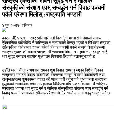
राष्ट्रिय एकताको भावना सुदृढ गर्न र मौलिक
संस्कृतिको संरक्षण एवम् सम्वर्द्धन गर्न विवाह पञ्चमी
पर्वले प्रेरणा मिलोस् :राष्ट्रपति भण्डारी
४ पुष २०७७, शनिबार
काठमाडौँ, ४ पुस । राष्ट्रपति श्रीमती विद्यादेवी भण्डारीले नेपाली समाज
ऐतिहासिक कालदेखि नै सहिष्णुता र सभ्यताको केन्द्र भएको र मिथिला क्षेत्रको
सांस्कृतिक धरोहरका रूपमा रहेको विवाह पञ्चमी पर्वले सम्पूर्ण नेपालीहरूमा
राष्ट्रिय एकताको भावना जागृत गरी समाजमा विद्यमान सद्भाव र सहिष्णुतालाई
थप सुदृढ बनाउन सहयोग पु¥याउने विश्वास लिएको बताउनुभएको छ ।
उहाँले माता सीता र भगवान् रामको शुभ विवाह सम्पन्न भएको विशेष दिनको
सम्झनामा मनाइने विवाह पञ्चमीको अवसरमा सम्पूर्ण नेपाली दिदीबहिनी तथा
दाजुभाइहरूमा शुभकामना व्यक्त गर्दै आज जारी गर्नुभएको शुभकामना सन्देशमा
मुलुकको सामाजिक तथा सांस्कृतिक विविधता बीच एकता कायम गर्दै राष्ट्रिय
एकताको भावना थप सुदृढ गर्न र मौलिक संस्कृतिको संरक्षण एवम् सम्वर्द्धन गर्न
विवाह पञ्चमी पर्वमार्फत सबैलाई प्रेरणा मिलोस् भन्ने कामना गर्दछु भन्नुभएको छ
।