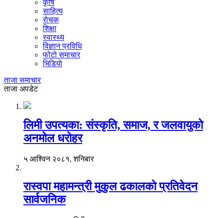
कृषि
साहित्य
राेचक
शिक्षा
स्वास्थ्य
विज्ञान प्रविधि
फोटो समाचार
भिडियाे
ताजा समाचार
ताजा अपडेट
लिमी उपत्यका: संस्कृति, समाज, र जलवायुको
अनमोल धरोहर
५ आश्विन २०८१, शनिबार
रास्वपा महामन्त्री मुकुल ढकालको प्रतिवेदन
सार्वजनिक