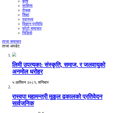
कृषि
साहित्य
राेचक
शिक्षा
स्वास्थ्य
विज्ञान प्रविधि
फोटो समाचार
भिडियाे
ताजा समाचार
ताजा अपडेट
लिमी उपत्यका: संस्कृति, समाज, र जलवायुको
अनमोल धरोहर
५ आश्विन २०८१, शनिबार
रास्वपा महामन्त्री मुकुल ढकालको प्रतिवेदन
सार्वजनिक