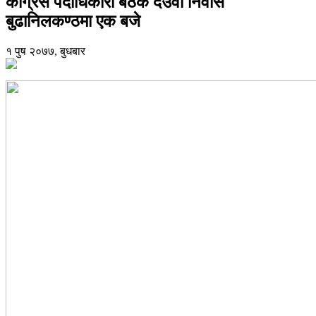
काँग्रेस पदाधिकारी बैठक देउवा निवास
बुढानिलकण्ठमा एक बजे
१ पुष २०७७, बुधबार