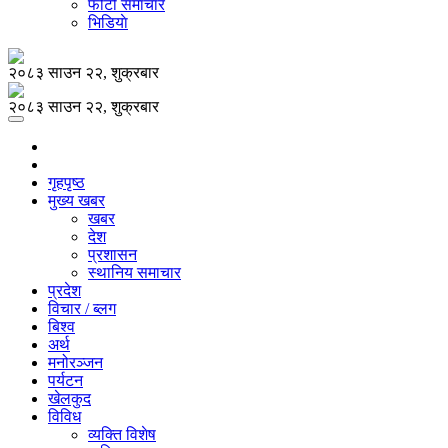
फोटो समाचार
भिडियाे
२०८३ साउन २२, शुक्रबार
२०८३ साउन २२, शुक्रबार
गृहपृष्ठ
मुख्य खबर
खबर
देश
प्रशासन
स्थानिय समाचार
प्रदेश
विचार / ब्लग
बिश्व
अर्थ
मनोरञ्जन
पर्यटन
खेलकुद
विविध
व्यक्ति विशेष