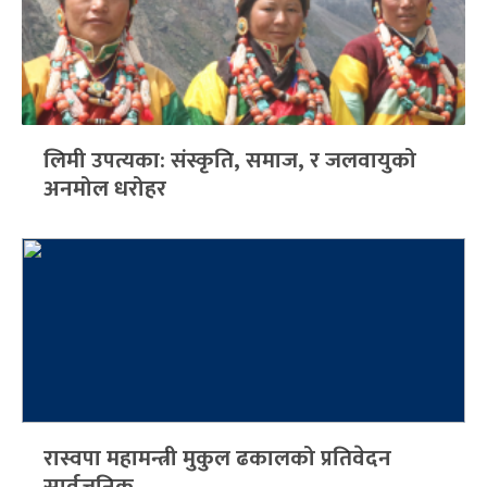
लिमी उपत्यका: संस्कृति, समाज, र जलवायुको
अनमोल धरोहर
रास्वपा महामन्त्री मुकुल ढकालको प्रतिवेदन
सार्वजनिक