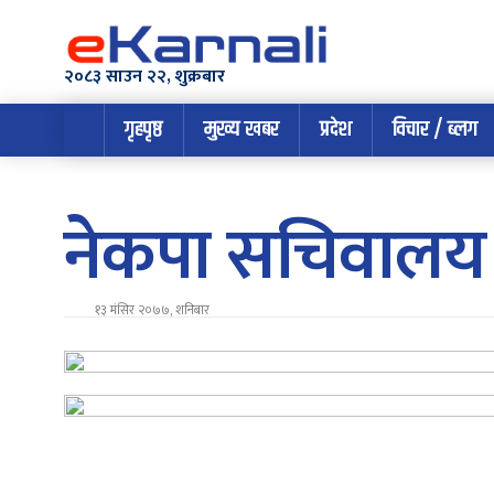
२०८३ साउन २२, शुक्रबार
गृहपृष्ठ
मुख्य खबर
प्रदेश
विचार / ब्लग
नेकपा सचिवालय 
१३ मंसिर २०७७, शनिबार