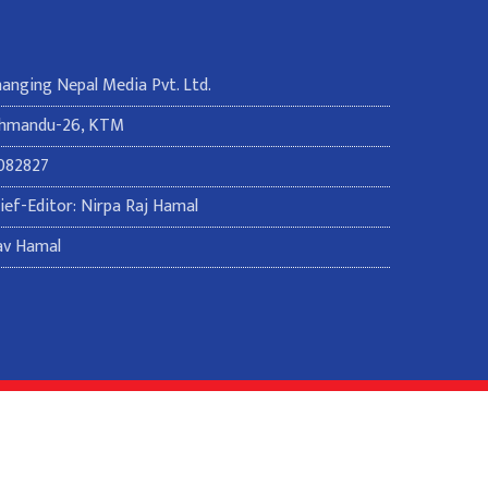
Changing Nepal Media Pvt. Ltd.
thmandu-26, KTM
082827
ef-Editor: Nirpa Raj Hamal
av Hamal