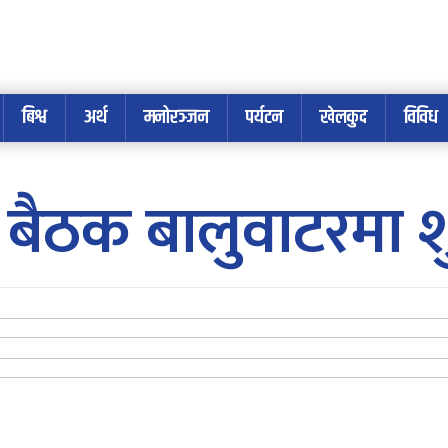
बिश्व
अर्थ
मनोरञ्जन
पर्यटन
खेलकुद
विविध
बैठक बालुवाटरमा श