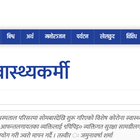
बिश्व
अर्थ
मनोरञ्जन
पर्यटन
खेलकुद
विविध
वास्थ्यकर्मी
्रीय अस्पताल परिसरमा सोमबारदेखि शुरू गरिएको विशेष कोरोना स्वास्थ्
ं आफन्तलगायतका व्यक्तिलाई ९पिपिइ० व्यक्तिगत सुरक्षा सामग्री
प्रयोग गरी ज्वरो मापन गर्दै । तस्वीर ः जमुनावर्षा शर्मा