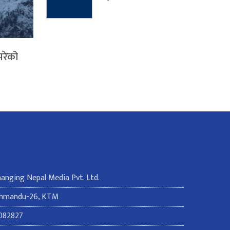
परेको
Changing Nepal Media Pvt. Ltd.
thmandu-26, KTM
082827