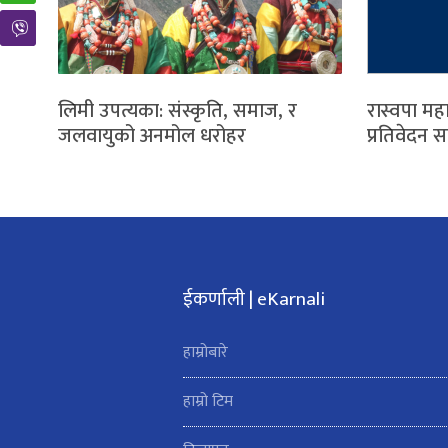
लिमी उपत्यका: संस्कृति, समाज, र
रास्वपा मह
जलवायुको अनमोल धरोहर
प्रतिवेदन 
ईकर्णाली | eKarnali
हाम्रोबारे
हाम्रो टिम