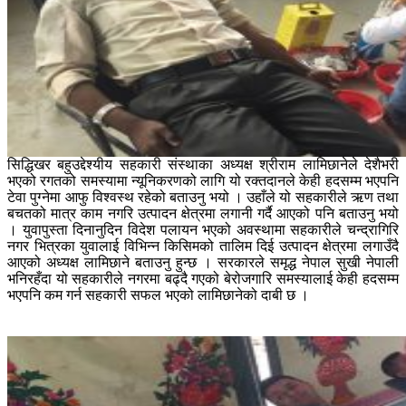
सिद्धिखर बहुउद्देश्यीय सहकारी संस्थाका अध्यक्ष श्रीराम लामिछानेले देशैभरी
भएको रगतको समस्यामा न्यूनिकरणको लागि यो रक्तदानले केही हदसम्म भएपनि
टेवा पुग्नेमा आफु विश्वस्थ रहेको बताउनु भयो । उहाँले यो सहकारीले ऋण तथा
बचतको मात्र काम नगरि उत्पादन क्षेत्रमा लगानी गर्दै आएको पनि बताउनु भयो
। युवापुस्ता दिनानुदिन विदेश पलायन भएको अवस्थामा सहकारीले चन्द्रागिरि
नगर भित्रका युवालाई विभिन्न किसिमको तालिम दिई उत्पादन क्षेत्रमा लगाउँदै
आएको अध्यक्ष लामिछाने बताउनु हुन्छ । सरकारले समृद्ध नेपाल सुखी नेपाली
भनिरहँदा यो सहकारीले नगरमा बढ्दै गएको बेरोजगारि समस्यालाई केही हदसम्म
भएपनि कम गर्न सहकारी सफल भएको लामिछानेको दाबी छ ।