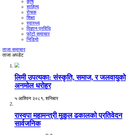
कृषि
साहित्य
राेचक
शिक्षा
स्वास्थ्य
विज्ञान प्रविधि
फोटो समाचार
भिडियाे
ताजा समाचार
ताजा अपडेट
लिमी उपत्यका: संस्कृति, समाज, र जलवायुको
अनमोल धरोहर
५ आश्विन २०८१, शनिबार
रास्वपा महामन्त्री मुकुल ढकालको प्रतिवेदन
सार्वजनिक