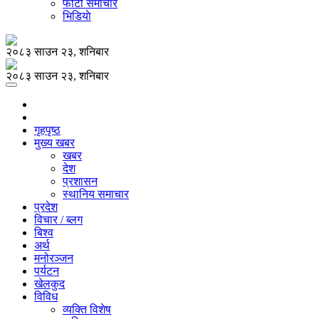
फोटो समाचार
भिडियाे
२०८३ साउन २३, शनिबार
२०८३ साउन २३, शनिबार
गृहपृष्ठ
मुख्य खबर
खबर
देश
प्रशासन
स्थानिय समाचार
प्रदेश
विचार / ब्लग
बिश्व
अर्थ
मनोरञ्जन
पर्यटन
खेलकुद
विविध
व्यक्ति विशेष