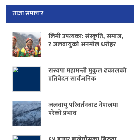
ताजा समाचार
लिमी उपत्यका: संस्कृति, समाज,
र जलवायुको अनमोल धरोहर
रास्वपा महामन्त्री मुकुल ढकालको
प्रतिवेदन सार्वजनिक
जलवायु परिवर्तनबाट नेपालमा
परेको प्रभाव
६४ हजार डालेघाँसका बिरुवा