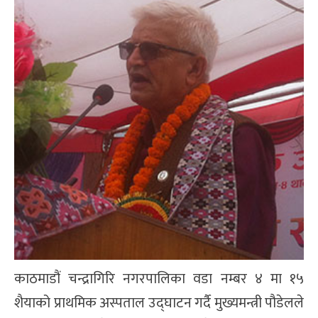
काठमाडौं चन्द्रागिरि नगरपालिका वडा नम्बर ४ मा १५
शैयाको प्राथमिक अस्पताल उद्घाटन गर्दै मुख्यमन्त्री पौडेलले