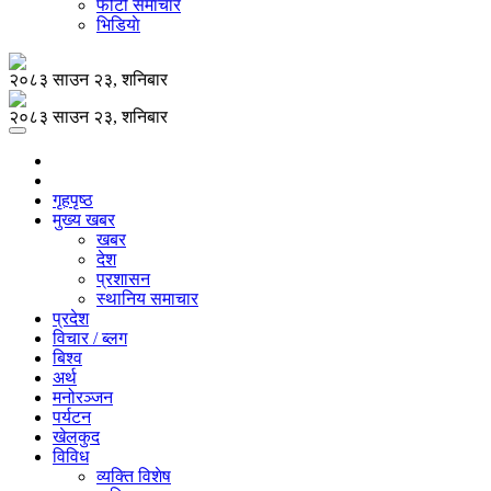
फोटो समाचार
भिडियाे
२०८३ साउन २३, शनिबार
२०८३ साउन २३, शनिबार
गृहपृष्ठ
मुख्य खबर
खबर
देश
प्रशासन
स्थानिय समाचार
प्रदेश
विचार / ब्लग
बिश्व
अर्थ
मनोरञ्जन
पर्यटन
खेलकुद
विविध
व्यक्ति विशेष