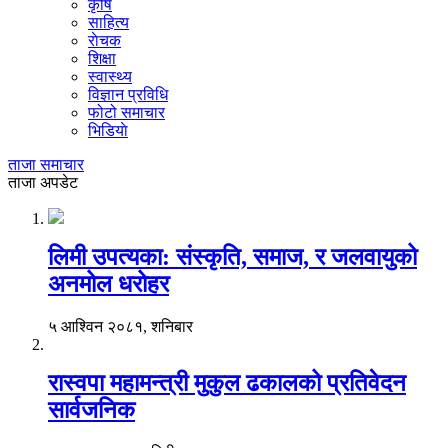
कृषि
साहित्य
राेचक
शिक्षा
स्वास्थ्य
विज्ञान प्रविधि
फोटो समाचार
भिडियाे
ताजा समाचार
ताजा अपडेट
लिमी उपत्यका: संस्कृति, समाज, र जलवायुको
अनमोल धरोहर
५ आश्विन २०८१, शनिबार
रास्वपा महामन्त्री मुकुल ढकालको प्रतिवेदन
सार्वजनिक