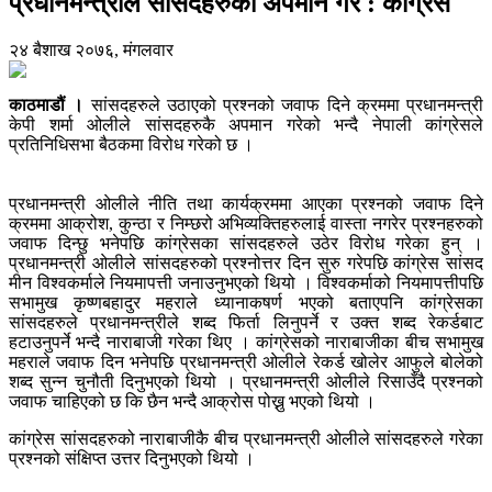
प्रधानमन्त्रीले सांसदहरुको अपमान गरे : काग्रेस
२४ बैशाख २०७६, मंगलवार
काठमाडौं ।
सांसदहरुले उठाएको प्रश्नको जवाफ दिने क्रममा प्रधानमन्त्री
केपी शर्मा ओलीले सांसदहरुकै अपमान गरेको भन्दै नेपाली कांग्रेसले
प्रतिनिधिसभा बैठकमा विरोध गरेको छ ।
प्रधानमन्त्री ओलीले नीति तथा कार्यक्रममा आएका प्रश्नको जवाफ दिने
क्रममा आक्रोश, कुन्ठा र निम्छरो अभिव्यक्तिहरुलाई वास्ता नगरेर प्रश्नहरुको
जवाफ दिन्छु भनेपछि कांग्रेसका सांसदहरुले उठेर विरोध गरेका हुन् ।
प्रधानमन्त्री ओलीले सांसदहरुको प्रश्नोत्तर दिन सुरु गरेपछि कांग्रेस सांसद
मीन विश्वकर्माले नियमापत्ती जनाउनुभएको थियो । विश्वकर्माको नियमापत्तीपछि
सभामुख कृष्णबहादुर महराले ध्यानाकषर्ण भएको बताएपनि कांग्रेसका
सांसदहरुले प्रधानमन्त्रीले शब्द फिर्ता लिनुपर्ने र उक्त शब्द रेकर्डबाट
हटाउनुपर्ने भन्दै नाराबाजी गरेका थिए । कांग्रेसको नाराबाजीका बीच सभामुख
महराले जवाफ दिन भनेपछि प्रधानमन्त्री ओलीले रेकर्ड खोलेर आफुले बोलेको
शब्द सुन्न चुनौती दिनुभएको थियो । प्रधानमन्त्री ओलीले रिसाउँदै प्रश्नको
जवाफ चाहिएको छ कि छैन भन्दै आक्रोस पोख्नु भएको थियो ।
कांग्रेस सांसदहरुको नाराबाजीकै बीच प्रधानमन्त्री ओलीले सांसदहरुले गरेका
प्रश्नको संक्षिप्त उत्तर दिनुभएको थियो ।