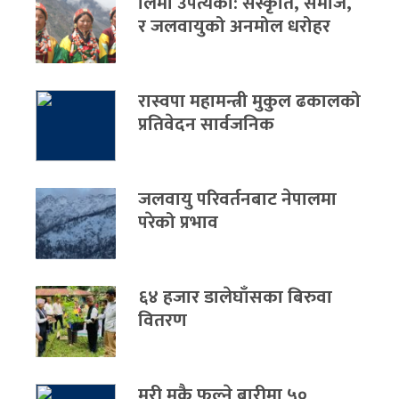
लिमी उपत्यका: संस्कृति, समाज,
र जलवायुको अनमोल धरोहर
रास्वपा महामन्त्री मुकुल ढकालको
प्रतिवेदन सार्वजनिक
जलवायु परिवर्तनबाट नेपालमा
परेको प्रभाव
६४ हजार डालेघाँसका बिरुवा
वितरण
मुरी मकै फल्ने बारीमा ५०