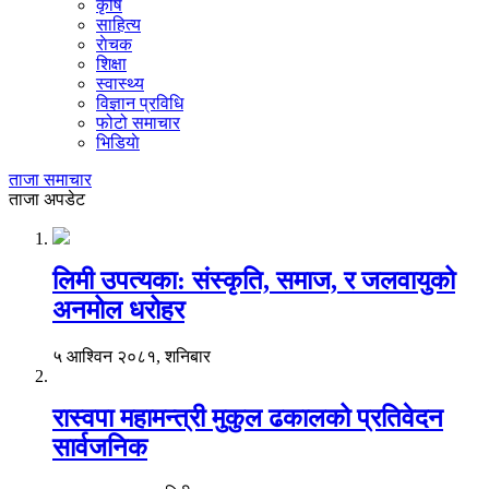
कृषि
साहित्य
राेचक
शिक्षा
स्वास्थ्य
विज्ञान प्रविधि
फोटो समाचार
भिडियाे
ताजा समाचार
ताजा अपडेट
लिमी उपत्यका: संस्कृति, समाज, र जलवायुको
अनमोल धरोहर
५ आश्विन २०८१, शनिबार
रास्वपा महामन्त्री मुकुल ढकालको प्रतिवेदन
सार्वजनिक