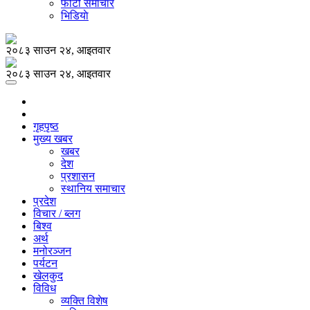
फोटो समाचार
भिडियाे
२०८३ साउन २४, आइतवार
२०८३ साउन २४, आइतवार
गृहपृष्ठ
मुख्य खबर
खबर
देश
प्रशासन
स्थानिय समाचार
प्रदेश
विचार / ब्लग
बिश्व
अर्थ
मनोरञ्जन
पर्यटन
खेलकुद
विविध
व्यक्ति विशेष