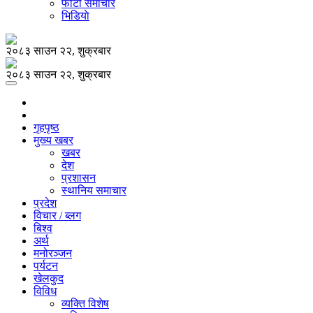
फोटो समाचार
भिडियाे
२०८३ साउन २२, शुक्रबार
२०८३ साउन २२, शुक्रबार
गृहपृष्ठ
मुख्य खबर
खबर
देश
प्रशासन
स्थानिय समाचार
प्रदेश
विचार / ब्लग
बिश्व
अर्थ
मनोरञ्जन
पर्यटन
खेलकुद
विविध
व्यक्ति विशेष