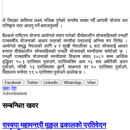
ले लिएका कतिपय लक्ष्य नजिक पुगेको सन्तोष व्यक्त गर्दै आगामी योजना थप
परिष्कृत भएर आउनु पर्ने बताउनुभयो ।
बैठकले राष्ट्रिय योजना आयोगले तयार पारेको दीर्घकालीन सोचसहितको पन्ध्रौं
पञ्चवर्षीय योजनाको आधार पत्रको मस्यौदा पत्रलाई अन्तिम रुप दिनेछ ।
आयोगले समृद्ध नेपालको लागि ४ र सुखी नेपालीका ६ वटा सोचलाई आधार
बनाएर दीर्घकालीन सोचसहितको पन्ध्रौं योजनाको मस्यौदामा समेटेको छ ।
पन्ध्रौं पञ्चवर्षीय योजनाको मस्यौदामा विक्रम संवत् २०८१ सम्म आर्थिक
वृद्धिदर १०.३ प्रतिशत पु‍याउने, प्रतिव्यक्ति आय १६ सय अमेरिकी डलर
पु‍र्याउने, गरिबी १३ प्रतिशतमा झार्ने, साक्षरता दर ९० प्रतिशत पुर्याउने,
विद्यालय भर्नादर ९९.५ प्रतिशत पु‍र्याउने उल्लेख छ ।
Facebook
Twitter
LinkedIn
WhatsApp
Viber
खबर
देश
Advertisment
सम्बन्धित खवर
रास्वपा महामन्त्री मुकुल ढकालको प्रतिवेदन