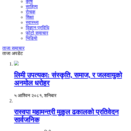
कृषि
साहित्य
राेचक
शिक्षा
स्वास्थ्य
विज्ञान प्रविधि
फोटो समाचार
भिडियाे
ताजा समाचार
ताजा अपडेट
लिमी उपत्यका: संस्कृति, समाज, र जलवायुको
अनमोल धरोहर
५ आश्विन २०८१, शनिबार
रास्वपा महामन्त्री मुकुल ढकालको प्रतिवेदन
सार्वजनिक