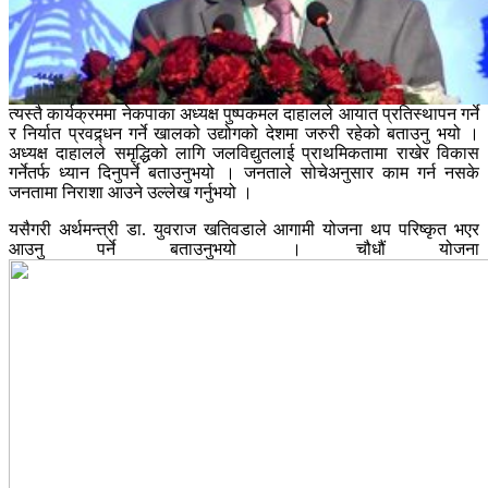
त्यस्तै कार्यक्रममा नेकपाका अध्यक्ष पुष्पकमल दाहालले आयात प्रतिस्थापन गर्ने
र निर्यात प्रवद्र्धन गर्ने खालको उद्योगको देशमा जरुरी रहेको बताउनु भयो ।
अध्यक्ष दाहालले समृद्धिको लागि जलविद्युतलाई प्राथमिकतामा राखेर विकास
गर्नेतर्फ ध्यान दिनुपर्ने बताउनुभयो । जनताले सोचेअनुसार काम गर्न नसके
जनतामा निराशा आउने उल्लेख गर्नुभयो ।
यसैगरी अर्थमन्त्री डा. युवराज खतिवडाले आगामी योजना थप परिष्कृत भएर
आउनु पर्ने बताउनुभयो । चौधौं योजना