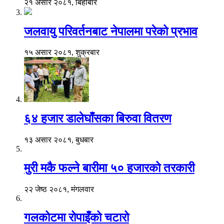
२१ असार २०८१, बिहीबार
जलवायु परिवर्तनबाट नेपालमा परेको प्रभाव
१५ असार २०८१, शुक्रबार
६४ हजार डालेघाँसका बिरुवा वितरण
१३ असार २०८१, बुधबार
मुरी मकै फल्ने बारीमा ५० हजारको तरकारी
२२ जेष्ठ २०८१, मंगलवार
गलकोटमा रोपाइँको चटारो