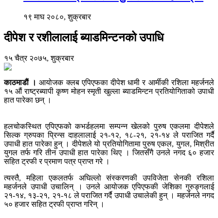
१९ माघ २०८०, शुक्रबार
दीपेश र रशीलालाई ब्याडमिन्टनको उपाधि
१५ चैत्र २०७५, शुक्रबार
काठमाडाैं ।
आयोजक क्लब एपिएफका दीपेश धामी र आर्मीकी रशिला महर्जनले
१५ औं राष्ट्रब्यापी कृष्ण मोहन स्मृती खुल्ला ब्याडमिन्टन प्रतियोगिताको उपाधी
हात पारेका छन् ।
हलचोकस्थित एपिएफको कभर्डहलमा सम्पन्न खेलको पुरुष एकलमा दीपेशले
सिल्क ग्रुपका प्रिन्स दाहलालाई २१-१२, १८-२१, २१-१४ ले पराजित गर्दै
उपाधी हात पारेका हुन् । दीपेशले यो प्रतियोगितामा पुरुष एकल, युगल, मिश्रीत
युगल तर्फ गरि तीन उपाधी हात पारेका थिए । जितसँगै उनले नगद ६० हजार
सहित ट्रफी र प्रमाण पत्र प्राप्त गरे ।
त्यस्तै, महिला एकलतर्फ अघिल्लो संस्करणकी उपविजेता सेनकी रशिला
महर्जनले उपाधी उचालिन् । उनले आयोजक एपिएफकी जेशिका गुरुङ्गलाई
२१-१४, १३-२१, २१-१८ ले पराजित गर्दै उपाधी उचालेकी हुन् । महर्जनले नगद
५० हजार सहित ट्रफी प्राप्त गरिन् ।