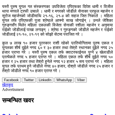
यस्तै पुरुष युगल गत संस्करणका उपविजेता एपिएफका दिपेश धामी र विजीत
थापा मगरले ट्रफी उचाले । धामी र मगरको जोडीले सेनाका प्रफुल महर्जन र
सुरोज महर्जनको जोडीमाथि २१-१६, २१-४ को सहज जित निकाले । महिला
युगल तर्फ एपिएफकी पुजा श्रेष्ठले आफ्नो साख जोगाईन् । उनले जेशिका
गुरुङ्गसँग मिलेर महिला एकलकी विजेता सेनाकी रशीला महर्जन र अनुमाया
राईको जोडीलाई पाखा लगाइन् । श्रेष्ठ र गुरुङ्गको जोडीले महर्जन र राईको
जोडीलाई २१-१०, २१-१९ को सोझो सेटमा पराजित गरे ।
कुल ७ लाख १० हजार पुरस्कार राशी रहेको प्रतियोगितामा पुरुष एकल र
युगलका शीर्ष दुईले नगद ६० र ३० हजार तथा तेश्रो स्थानका दुईले नगद २५
हजार प्राप्त गरे । यस्तै पुरुष एकल तर्फ क्वाटरफाईनल पुग्ने ४ खेलाडीले
प्रत्येकले नगद ५ हजार प्राप्त गरे । महिला एकल तर्फ शीर्ष दुईले नगद ५०
हजार र २५ हजार तथा तेश्रो हुनेले नगद १२ हजार ५ सय प्राप्त गरे । महिला
युगल तर्फ प्रथम हुने जोडीले नगद ४० हजार, दोश्रो जोडीले नगद २५ हजार र
तेश्रो जोडीले नगद १० हजार प्राप्त गरे ।
Facebook
Twitter
LinkedIn
WhatsApp
Viber
खेलकुद
Advertisment
सम्बन्धित खवर