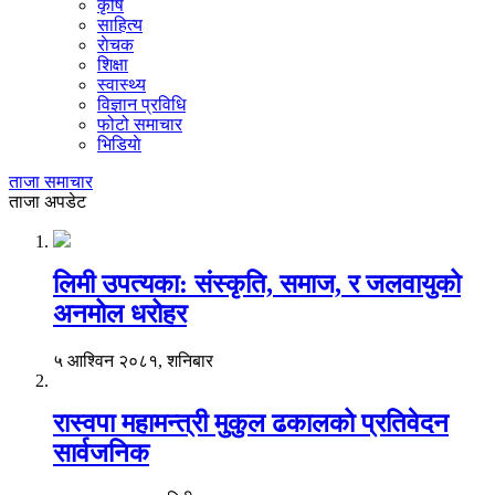
कृषि
साहित्य
राेचक
शिक्षा
स्वास्थ्य
विज्ञान प्रविधि
फोटो समाचार
भिडियाे
ताजा समाचार
ताजा अपडेट
लिमी उपत्यका: संस्कृति, समाज, र जलवायुको
अनमोल धरोहर
५ आश्विन २०८१, शनिबार
रास्वपा महामन्त्री मुकुल ढकालको प्रतिवेदन
सार्वजनिक