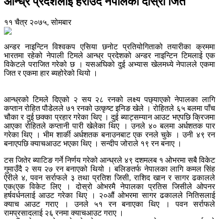
आन्ध्र प्रदेशलाई हराउँदै नेपालको दोस्रो जित
११ चैत्र २०७५, सोमबार
अन्डर नाइन्टिन विश्वकप एसिया छनोट प्रतियोगिताको तयारीका क्रममा
भारतमा रहेको नेपाली टिमले आन्ध्र प्रदेशको अन्डर नाइन्टिन टिमलाई एक
विकेटले पराजित गरेको छ । यसअघिको दुई अभ्यास खेलमध्ये नेपालले एकमा
जित र एकमा हार ब्यहोरेको थियो ।
आन्ध्रको टिमले दिएको २ सय २८ रनको लक्ष्य पछ्याएको नेपालका लागि
कप्तान रोहित पौडेलले ७१ रनको उत्कृष्ट इनिङ खेले । रोहितले ६५ बलमा पाँच
चौका र दुई छक्का प्रहार गरेका थिए । दुई ब्याट्सम्यान आउट भएपछि क्रिजमा
आएका रोहितले कप्तानी पारी खेलेका थिए । उनले ४० बलमा अर्धशतक पार
गरेका थिए । भीम शार्की अर्धशतक बनाउनबाट एक रनले चुके । उनी ४९ रन
बनाएपछि क्याचआउट भएका थिए । सन्दीप जोराले १९ रन बनाए ।
टस जितेर ब्याटिङ गर्ने निर्णय गरेको आन्ध्रले ४९ दशमलब १ ओभरमा सबै विकेट
गुमाउँदै २ सय २७ रन बनाएको थियो । बलिङतर्फ नेपालका लागि कमल सिंह
ऐरीले ४, पवन सर्राफले ३ तथा प्रतिश जिसी, राशिद खान र सागर ढकालले
एक(एक विकेट लिए । दोस्रो ओभरमै नेपालका प्रतिस जिसीले ओपनर
हर्षवर्धनलाई आउट गरेका थिए । २०औं ओभरमा सागर ढकालले नितिसलाई
क्याच आउट गराए । उनले ५१ रन बनाएका थिए । पवन सर्राफले
रामप्रसादलाई २६ रनमा क्याचआउट गराए ।