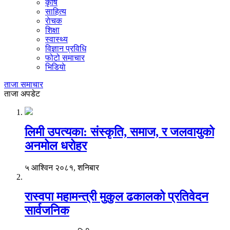
कृषि
साहित्य
राेचक
शिक्षा
स्वास्थ्य
विज्ञान प्रविधि
फोटो समाचार
भिडियाे
ताजा समाचार
ताजा अपडेट
लिमी उपत्यका: संस्कृति, समाज, र जलवायुको
अनमोल धरोहर
५ आश्विन २०८१, शनिबार
रास्वपा महामन्त्री मुकुल ढकालको प्रतिवेदन
सार्वजनिक