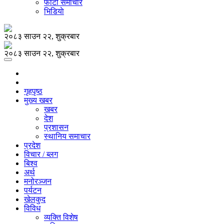
फोटो समाचार
भिडियाे
२०८३ साउन २२, शुक्रबार
२०८३ साउन २२, शुक्रबार
गृहपृष्ठ
मुख्य खबर
खबर
देश
प्रशासन
स्थानिय समाचार
प्रदेश
विचार / ब्लग
बिश्व
अर्थ
मनोरञ्जन
पर्यटन
खेलकुद
विविध
व्यक्ति विशेष