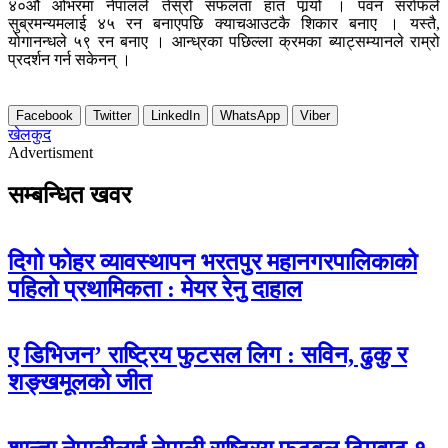
४०औं ओभरमा नेपालले तेस्रो सफलता हात पार्‍यो । पवन सर्राफले
सुब्रमन्यमलाई ४५ रन बनाएपछि क्याचआउटकै शिकार बनाए । यस्तै,
योगानन्धले ५९ रन बनाए । आन्ध्रका पछिल्ला क्रमका ब्याट्सम्यानले राम्रो
प्रदर्शन गर्न सकेनन् ।
Facebook
Twitter
LinkedIn
WhatsApp
Viber
खेलकुद
Advertisment
सम्बन्धित खवर
दिगो फोहर व्यावस्थापन भरतपुर महानगरपालिकाको
पहिलो प्रथामिकता : मेयर रेनु दाहाल
ए डिभिजन’ राष्ट्रिय फुटसल लिग : सविन, ढुकु र
शङ्खमूलको जीत