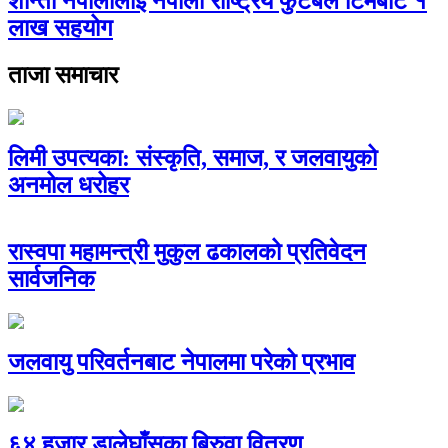
शान्ता नेपालीलाई नेपाली राष्ट्रिय फुटबल टिमबाट १
लाख सहयोग
ताजा समाचार
लिमी उपत्यका: संस्कृति, समाज, र जलवायुको
अनमोल धरोहर
रास्वपा महामन्त्री मुकुल ढकालको प्रतिवेदन
सार्वजनिक
जलवायु परिवर्तनबाट नेपालमा परेको प्रभाव
६४ हजार डालेघाँसका बिरुवा वितरण