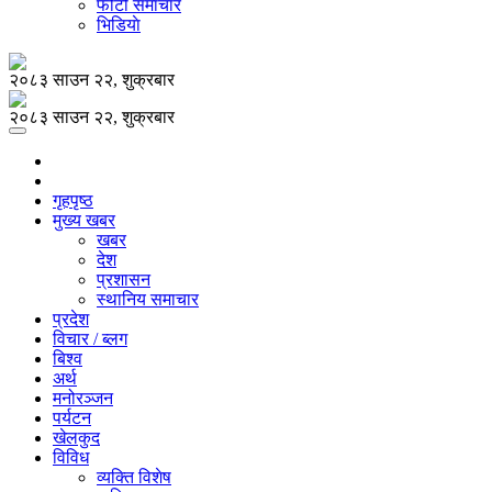
फोटो समाचार
भिडियाे
२०८३ साउन २२, शुक्रबार
२०८३ साउन २२, शुक्रबार
गृहपृष्ठ
मुख्य खबर
खबर
देश
प्रशासन
स्थानिय समाचार
प्रदेश
विचार / ब्लग
बिश्व
अर्थ
मनोरञ्जन
पर्यटन
खेलकुद
विविध
व्यक्ति विशेष