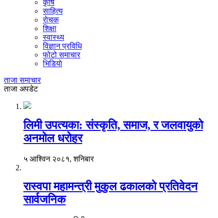
कृषि
साहित्य
राेचक
शिक्षा
स्वास्थ्य
विज्ञान प्रविधि
फोटो समाचार
भिडियाे
ताजा समाचार
ताजा अपडेट
लिमी उपत्यका: संस्कृति, समाज, र जलवायुको
अनमोल धरोहर
५ आश्विन २०८१, शनिबार
रास्वपा महामन्त्री मुकुल ढकालको प्रतिवेदन
सार्वजनिक