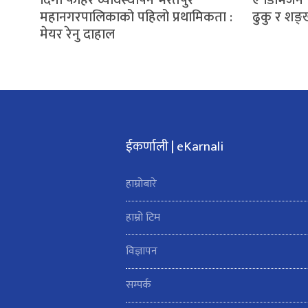
दिगो फोहर व्यावस्थापन भरतपुर
ए डिभिजन’ 
महानगरपालिकाको पहिलो प्रथामिकता :
ढुकु र शङ
मेयर रेनु दाहाल
ईकर्णाली | eKarnali
हाम्रोबारे
हाम्रो टिम
विज्ञापन
सम्पर्क