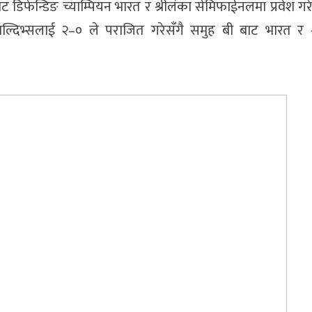
डिफेन्डिङ च्याम्पियन भारत र श्रीलंका सेमिफाईनलमा प्रवेश गर
ाल्दिभ्सलाई २–० ले पराजित गरेसँगै समुह बी बाट भारत र श्