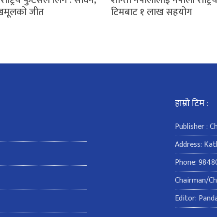
राष्ट्रिय फुटसल लिग : सविन,
शान्ता नेपालीलाई नेपाली राष्ट्
्खमूलको जीत
टिमबाट १ लाख सहयोग
हाम्रो टिम :
Publisher : 
Address: Ka
Phone: 9848
Chairman/Chi
Editor: Pand