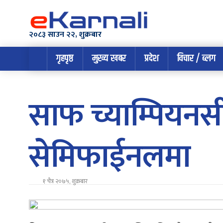
२०८३ साउन २२, शुक्रबार
गृहपृष्ठ
मुख्य खबर
प्रदेश
विचार / ब्लग
साफ च्याम्पियनसी
सेमिफाईनलमा
१ चैत्र २०७५, शुक्रबार