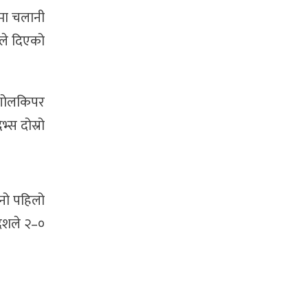
लमा चलानी
ाले दिएको
ी गोलकिपर
्स दोस्रो
्नो पहिलो
ेशले २–०