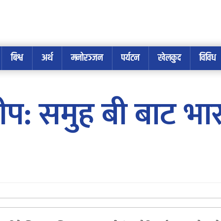
बिश्व
अर्थ
मनोरञ्जन
पर्यटन
खेलकुद
विविध
प: समुह बी बाट भार