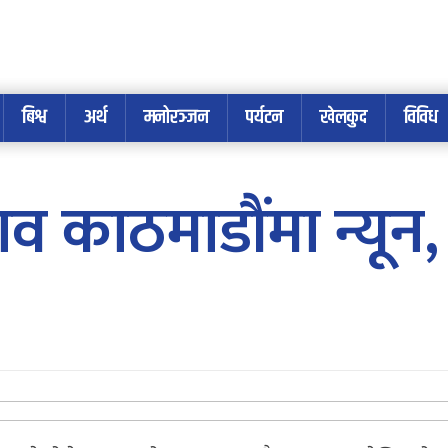
बिश्व
अर्थ
मनोरञ्जन
पर्यटन
खेलकुद
विविध
भाव काठमाडौंमा न्यू