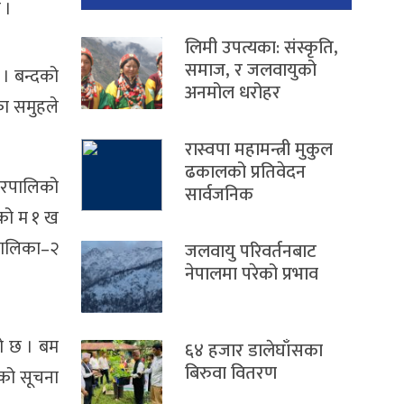
 ।
लिमी उपत्यका: संस्कृति,
समाज, र जलवायुको
 । बन्दको
अनमोल धरोहर
का समुहले
रास्वपा महामन्त्री मुकुल
ढकालको प्रतिवेदन
नगरपालिको
सार्वजनिक
एको म १ ख
पालिका–२
जलवायु परिवर्तनबाट
नेपालमा परेको प्रभाव
को छ । बम
६४ हजार डालेघाँसका
बिरुवा वितरण
ेको सूचना