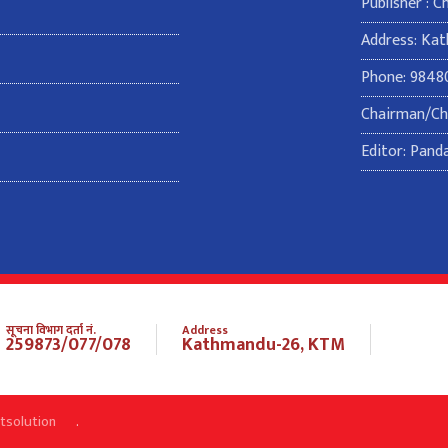
Publisher : 
Address: Ka
Phone: 9848
Chairman/Chi
Editor: Pand
सूचना विभाग दर्ता नं.
Address
259873/077/078
Kathmandu-26, KTM
itsolution
.