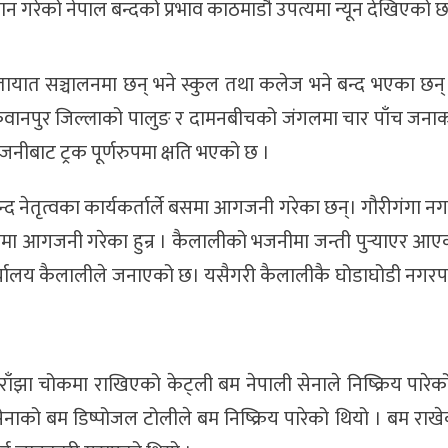
आह्वान गरेको नेपाल बन्दको प्रभाव काठमाडौ उपत्यमा न्यून देखिएको छ
ातायात सञ्चालनमा छन् भने स्कुल तथा कलेज भने बन्द भएका छन्
 मकवानपुर जिल्लाको पालुङ र दामनबीचको जंगलमा चार पाँच जना
ीबाट ट्रक पूर्णरुपमा क्षति भएको छ ।
चन्द नेतृत्वका कार्यकर्तार्ले बसमा आगजनी गरेका छन्। गौरीगंगा 
मा आगजनी गरेका हुन्र । कैलालीको भजनीमा जन्ती पुर्‍याएर आ
र्यालय कैलालीले जनाएको छ। यसैगरी कैलालीकै घोडाघोडी नगर
ाँझा चोकमा राखिएको केट्ली बम नेपाली सेनाले निष्क्रिय पारे
नाको बम डिष्पोजल टोलीले बम निष्क्रिय पारेको थियो । बम राख