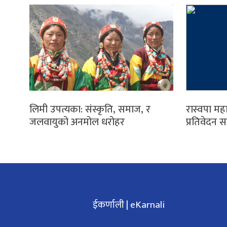
लिमी उपत्यका: संस्कृति, समाज, र
रास्वपा मह
जलवायुको अनमोल धरोहर
प्रतिवेदन 
ईकर्णाली | eKarnali