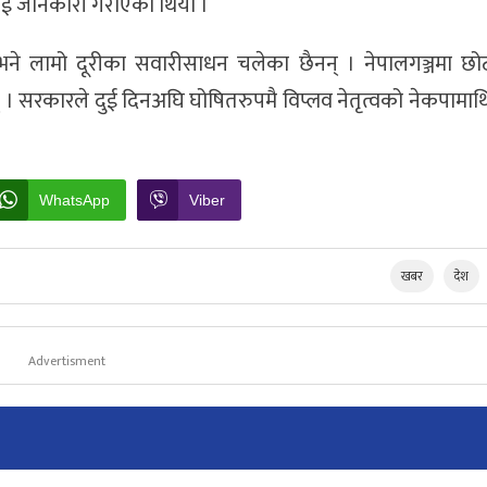
ालाई जानकारी गराएको थियो ।
 भने लामो दूरीका सवारीसाधन चलेका छैनन् । नेपालगञ्जमा छो
रकारले दुई दिनअघि घोषितरुपमै विप्लव नेतृत्वको नेकपामाथि 
WhatsApp
Viber
खबर
देश
Advertisment