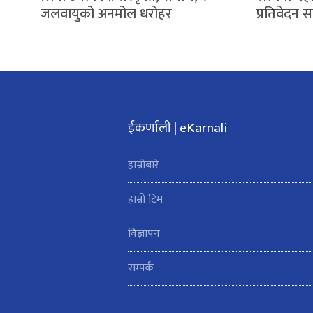
जलवायुको अनमोल धरोहर
प्रतिवेदन 
ईकर्णाली | eKarnali
हाम्रोबारे
हाम्रो टिम
विज्ञापन
सम्पर्क