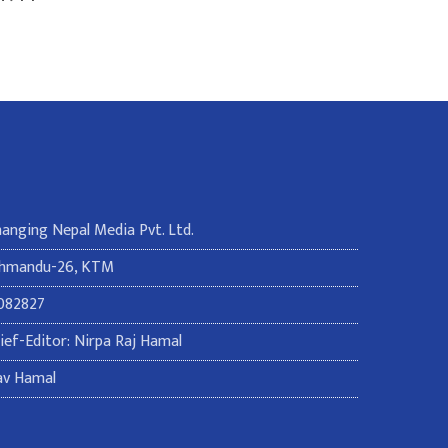
Changing Nepal Media Pvt. Ltd.
thmandu-26, KTM
082827
ef-Editor: Nirpa Raj Hamal
av Hamal