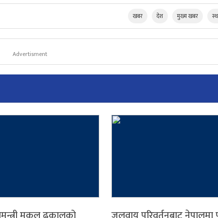
खबर
देश
मुख्य खबर
स्
Advertisment
ामन्त्री मुकुल ढकालको
जलवायु परिवर्तनबाट नेपालमा 