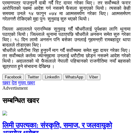
प्रमाणपत्र पाउनुपर्ने दाबी गर्दै रिट दायर गरेका थिए। तर सर्वोच्चले फरार
आरोपितको पक्षमा आदेश गर्न नसक्ने फैसला सुनाएको थियो। त्यसको केही
समयमा उनले १४ फागुन ०७४ मा आत्मसमर्पण गरेका थिए। आत्मसर्मपण
गरेलगत्तै रोकिएको मुद्दा पुनः सुनुवाइ सुरु भएको थियो।
जिल्ला अदालतले प्रारम्भिक सुनुवाइ गर्दै चौधरीलाई पुर्पक्षका लागि थुनामा
पठाएको थियो। जिल्लाले थुनामा पठाएपछि चौधरीले अनसन समेत सुरु गरेका
थिए। १८ दिन लामो अनसन पनि बसेका उनलाई गृहमन्त्री रामबहादुर थापा
बादलले तोडाएका थिए।
चौधरीले धरौटीमा रिहा हुनुपर्ने माग गर्दै सर्वोच्चमा समेत मुद्दा दायर गरेका थिए।
तर सर्वोच्चले कर्तव्य ज्यानमुद्दामा उनलाई धरौटीमा छोड्न नसक्ने आदेश गरेको
थियो। अदालतको यो फैसलाले नेपाली पहिचानको राजनीतिमा नयाँ बहसको
सूत्रपात हुने संभावना देखिन्छ ।
Facebook
Twitter
LinkedIn
WhatsApp
Viber
खबर
देश
मुख्य खबर
Advertisment
सम्बन्धित खवर
लिमी उपत्यका: संस्कृति, समाज, र जलवायुको