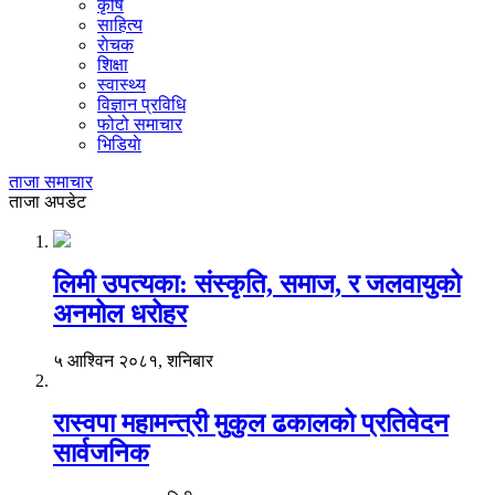
कृषि
साहित्य
राेचक
शिक्षा
स्वास्थ्य
विज्ञान प्रविधि
फोटो समाचार
भिडियाे
ताजा समाचार
ताजा अपडेट
लिमी उपत्यका: संस्कृति, समाज, र जलवायुको
अनमोल धरोहर
५ आश्विन २०८१, शनिबार
रास्वपा महामन्त्री मुकुल ढकालको प्रतिवेदन
सार्वजनिक