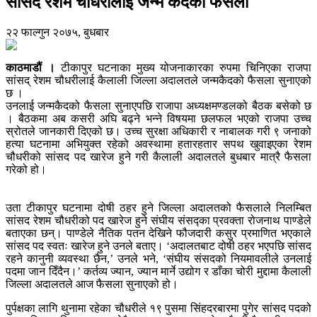
सांसद रेशम चौधरीलाई जन्म कैदकाे फैसला
२२ फाल्गुन २०७५, बुधबार
काठमाडौं ।
टीकापुर घटनाका मुख्य योजनाकारका रुपमा चिनिएका राजपा
सांसद् रेशम चौधरीलाई कैलाली जिल्ला अदालतले जन्मकैदको फैसला सुनाएको
छ ।
उनलाई जन्मकैदको फैसला सुनाएपछि राजापा अध्यक्षमण्डलको बैठक बसेको छ
। बैठकमा अब कसरी अघि बढ्ने भन्ने विषयमा छलफल भएको राजपा उच्च
स्रोतले जानकारी दिएको छ। उच्च सुरक्षा अधिकारी र नाबालक गरी ९ जनाको
हत्या घटनामा अभियुक्त रहेको अवस्थामा हतारहतार सपथ खुवाइएका रेशम
चौधरीको सांसद पद खारेज हुने गरी कैलाली अदालतले बुधबार मात्रै फैसला
गरेको हो।
उता टीकापुर घटनामा दोषी ठहर हुने जिल्ला अदालतको फैसलाले निलम्बित
सांसद रेशम चौधरीको पद खारेज हुने संघीय संसद्का प्रवक्ता रोजनाथ पाण्डेले
बताएका छन्। पाण्डेले नैतिक पतन देखिने फौजदारी कसुर प्रमाणित भएकाले
सांसद पद स्वतः खारेज हुने उनले बताए। ‘अदालतबाट दोषी ठहर भएपछि सांसद
रहने कानुनी व्यवस्था छैन,’ उनले भने, ‘संघीय संसदको नियमावलीले उनलाई
पदमा जान दिँदैन।’ कर्तव्य ज्यान, ज्यान मार्ने उद्योग र डाँका चोरी मुद्दामा कैलाली
जिल्ला अदालतले आज फैसला सुनाएको हो।
पुर्पक्षका लागि थुनामा रहेका चौधरीले १९ पुसमा सिंहदरबारमा पुगेर सांसद पदको