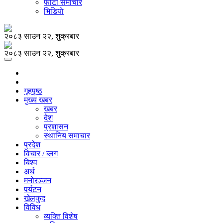
फोटो समाचार
भिडियाे
२०८३ साउन २२, शुक्रबार
२०८३ साउन २२, शुक्रबार
गृहपृष्ठ
मुख्य खबर
खबर
देश
प्रशासन
स्थानिय समाचार
प्रदेश
विचार / ब्लग
बिश्व
अर्थ
मनोरञ्जन
पर्यटन
खेलकुद
विविध
व्यक्ति विशेष