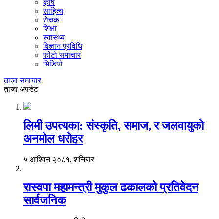
कृषि
साहित्य
राेचक
शिक्षा
स्वास्थ्य
विज्ञान प्रविधि
फोटो समाचार
भिडियाे
ताजा समाचार
ताजा अपडेट
लिमी उपत्यका: संस्कृति, समाज, र जलवायुको
अनमोल धरोहर
५ आश्विन २०८१, शनिबार
रास्वपा महामन्त्री मुकुल ढकालको प्रतिवेदन
सार्वजनिक