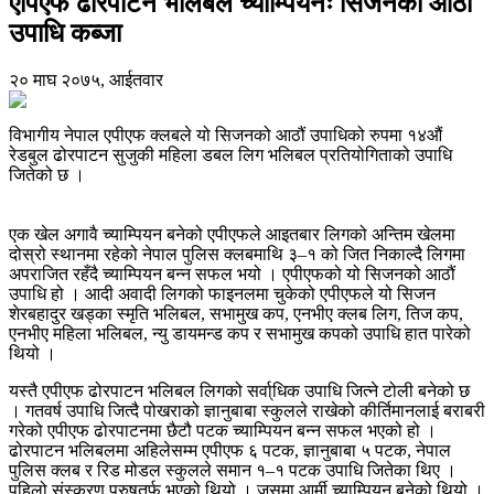
एपिएफ ढोरपाटन भलिबल च्याम्पियनः सिजनको आठौं
उपाधि कब्जा
२० माघ २०७५, आईतवार
विभागीय नेपाल एपीएफ क्लबले यो सिजनको आठौं उपाधिको रुपमा १४औं
रेडबुल ढोरपाटन सुजुकी महिला डबल लिग भलिबल प्रतियोगिताको उपाधि
जितेको छ ।
एक खेल अगावै च्याम्पियन बनेको एपीएफले आइतबार लिगको अन्तिम खेलमा
दोस्रो स्थानमा रहेको नेपाल पुलिस क्लबमाथि ३–१ को जित निकाल्दै लिगमा
अपराजित रहँदै च्याम्पियन बन्न सफल भयो । एपीएफको यो सिजनको आठौं
उपाधि हो । आदी अवादी लिगको फाइनलमा चुकेको एपीएफले यो सिजन
शेरबहादुर खड्का स्मृति भलिबल, सभामुख कप, एनभीए क्लब लिग, तिज कप,
एनभीए महिला भलिबल, न्यु डायमन्ड कप र सभामुख कपको उपाधि हात पारेको
थियो ।
यस्तै एपीएफ ढोरपाटन भलिबल लिगको सर्वा्धिक उपाधि जित्ने टोली बनेको छ
। गतवर्ष उपाधि जित्दै पोखराको ज्ञानुबाबा स्कुलले राखेको कीर्तिमानलाई बराबरी
गरेको एपीएफ ढोरपाटनमा छैटौ पटक च्याम्पियन बन्न सफल भएको हो ।
ढोरपाटन भलिबलमा अहिलेसम्म एपीएफ ६ पटक, ज्ञानुबाबा ५ पटक, नेपाल
पुलिस क्लब र रिड मोडल स्कुलले समान १–१ पटक उपाधि जितेका थिए ।
पहिलो संस्करण पुरुषतर्फ भएको थियो । जसमा आर्मी च्याम्पियन बनेको थियो ।