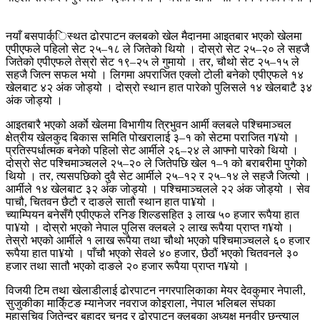
नयाँ बसपार्क्िस्थत ढोरपाटन क्लबको खेल मैदानमा आइतबार भएको खेलमा
एपीएफले पहिलो सेट २५–१८ ले जितेको थियो । दोस्रो सेट २५–२० ले सहजै
जितेको एपीएफले तेस्रो सेट १९–२५ ले गुमायो । तर, चौथो सेट २५–१५ ले
सहजै जित्न सफल भयो । लिगमा अपराजित एक्लो टोली बनेको एपीएफले १४
खेलबाट ४२ अंक जोड्यो । दोस्रो स्थान हात पारेको पुलिसले १४ खेलबाटै ३४
अंक जोड्यो ।
आइतबारै भएको अर्काे खेलमा विभागीय त्रिभुवन आर्मी क्लबले पश्चिमाञ्चल
क्षेत्रीय खेलकुद बिकास समिति पोखरालाई ३–१ को सेटमा पराजित ग¥यो ।
प्रतिस्पर्धात्मक बनेको पहिलो सेट आर्मीले २६–२४ ले आफ्नो पारेको थियो ।
दोस्रो सेट पश्चिमाञ्चलले २५–२० ले जितेपछि खेल १–१ को बराबरीमा पुगेको
थियो । तर, त्यसपछिको दुवै सेट आर्मीले २५–१२ र २५–१४ ले सहजै जित्यो ।
आर्मीले १४ खेलबाट ३२ अंक जोड्यो । पश्चिमाञ्चलले २२ अंक जोड्यो । सेव
पाचौ, चितवन छैटौ र दाङले सातौ स्थान हात पा¥यो ।
च्याम्पियन बनेसँगै एपीएफले रनिङ शिल्डसहित ३ लाख ५० हजार रूपैया हात
पा¥यो । दोस्रो भएको नेपाल पुलिस क्लबले २ लाख रूपैया प्राप्त ग¥यो ।
तेस्रो भएको आर्मीले १ लाख रूपैया तथा चौथो भएको पश्चिमाञ्चलले ६० हजार
रूपैया हात पा¥यो । पाँचौ भएको सेवले ४० हजार, छैठौं भएको चितवनले ३०
हजार तथा सातौ भएको दाङले २० हजार रूपैया प्राप्त ग¥यो ।
विजयी टिम तथा खेलाडीलाई ढोरपाटन नगरपालिकाका मेयर देवकुमार नेपाली,
सुजुकीका मार्के्िटङ म्यानेजर नवराज कोइराला, नेपाल भलिबल संघका
महासचिव जितेन्द्र बहादुर चनद र ढोरपाटन क्लबका अध्यक्ष मनवीर छन्त्याल