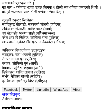
लगायतले पुरस्कृत गरे ।
गत माघ ५ गतेबाट भएको डबल लिगमा ९ टोली सहभागिता जनाएको थियो ।
दोस्रो राउन्डमा सात टोली प्रवेश गरेका थिए ।
सुजुकी स्कुटर जित्नेहरु
सर्वाेत्कृष्ट खेलाडीः सरस्वती चौधरी (एपीएफ)
उदियमान खेलाडीः शान्ति थारु (आर्मी)
वर्ष खेलाडीः अरुणा शाही (पश्चिमाञ्चल)
प्लेय अफ दि सिरिजः कोपिला राना (पुलिस)
भाग्यशाली दर्शकः भीम प्रसाद देवकोटा (गोरखा)
व्यक्तिगत विधातर्फका उत्कृष्टहरु
स्पाइकरः उषा भन्डारी (पुलिस)
सेटरः कमला पुन (पुलिस)
ब्लकरः सोफिया पुन (आर्मी)
क्विकरः सुनिता खड्का (आर्मी)
डिफेन्डरः शान्ति तामाङ (पुलिस)
सर्भरः नेविका चौधरी (एपीएफ)
प्रशिक्षकः ज्ञानेन्द्र विष्ट (एपीएफ)
Facebook
Twitter
LinkedIn
WhatsApp
Viber
खबर
खेलकुद
Advertisment
सम्बन्धित खवर