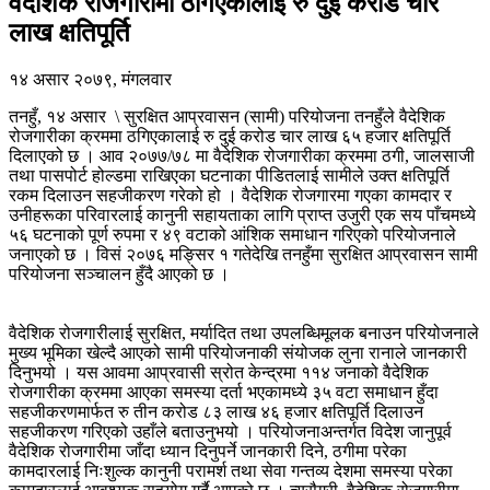
वैदेशिक रोजगारीमा ठगिएकालाई रु दुई करोड चार
लाख क्षतिपूर्ति
१४ असार २०७९, मंगलवार
तनहुँ, १४ असार \ सुरक्षित आप्रवासन (सामी) परियोजना तनहुँले वैदेशिक
रोजगारीका क्रममा ठगिएकालाई रु दुई करोड चार लाख ६५ हजार क्षतिपूर्ति
दिलाएको छ । आव २०७७/७८ मा वैदेशिक रोजगारीका क्रममा ठगी, जालसाजी
तथा पासपोर्ट होल्डमा राखिएका घटनाका पीडितलाई सामीले उक्त क्षतिपूर्ति
रकम दिलाउन सहजीकरण गरेको हो । वैदेशिक रोजगारमा गएका कामदार र
उनीहरूका परिवारलाई कानुनी सहायताका लागि प्राप्त उजुरी एक सय पाँचमध्ये
५६ घटनाको पूर्ण रुपमा र ४९ वटाको आंशिक समाधान गरिएको परियोजनाले
जनाएको छ । विसं २०७६ मङ्सिर १ गतेदेखि तनहुँमा सुरक्षित आप्रवासन सामी
परियोजना सञ्चालन हुँदै आएको छ ।
वैदेशिक रोजगारीलाई सुरक्षित, मर्यादित तथा उपलब्धिमूलक बनाउन परियोजनाले
मुख्य भूमिका खेल्दै आएको सामी परियोजनाकी संयोजक लुना रानाले जानकारी
दिनुभयो । यस आवमा आप्रवासी स्रोत केन्द्रमा ११४ जनाको वैदेशिक
रोजगारीका क्रममा आएका समस्या दर्ता भएकामध्ये ३५ वटा समाधान हुँदा
सहजीकरणमार्फत रु तीन करोड ८३ लाख ४६ हजार क्षतिपूर्ति दिलाउन
सहजीकरण गरिएको उहाँले बताउनुभयो । परियोजनाअन्तर्गत विदेश जानुपूर्व
वैदेशिक रोजगारीमा जाँदा ध्यान दिनुपर्ने जानकारी दिने, ठगीमा परेका
कामदारलाई निःशुल्क कानुनी परामर्श तथा सेवा गन्तव्य देशमा समस्या परेका