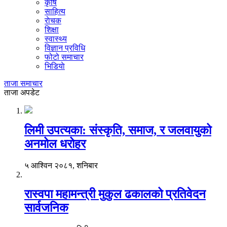
कृषि
साहित्य
राेचक
शिक्षा
स्वास्थ्य
विज्ञान प्रविधि
फोटो समाचार
भिडियाे
ताजा समाचार
ताजा अपडेट
लिमी उपत्यका: संस्कृति, समाज, र जलवायुको
अनमोल धरोहर
५ आश्विन २०८१, शनिबार
रास्वपा महामन्त्री मुकुल ढकालको प्रतिवेदन
सार्वजनिक