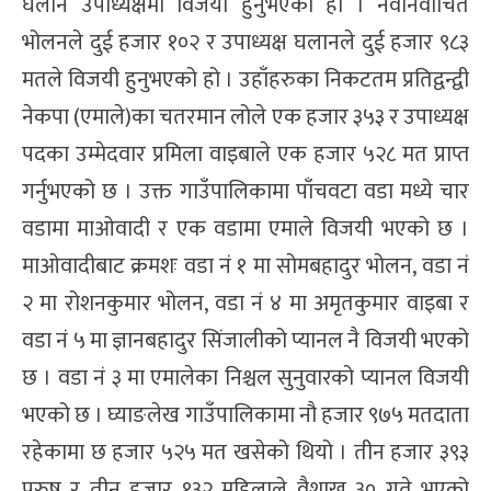
घलान उपाध्यक्षमा विजयी हुनुभएको हो । नवनिर्वाचित
भोलनले दुई हजार १०२ र उपाध्यक्ष घलानले दुई हजार ९८३
मतले विजयी हुनुभएको हो । उहाँहरुका निकटतम प्रतिद्वन्द्वी
नेकपा (एमाले)का चतरमान लोले एक हजार ३५३ र उपाध्यक्ष
पदका उम्मेदवार प्रमिला वाइबाले एक हजार ५२८ मत प्राप्त
गर्नुभएको छ । उक्त गाउँपालिकामा पाँचवटा वडा मध्ये चार
वडामा माओवादी र एक वडामा एमाले विजयी भएको छ ।
माओवादीबाट क्रमशः वडा नं १ मा सोमबहादुर भोलन, वडा नं
२ मा रोशनकुमार भोलन, वडा नं ४ मा अमृतकुमार वाइबा र
वडा नं ५ मा ज्ञानबहादुर सिंजालीको प्यानल नै विजयी भएको
छ । वडा नं ३ मा एमालेका निश्चल सुनुवारको प्यानल विजयी
भएको छ । घ्याङलेख गाउँपालिकामा नौ हजार ९७५ मतदाता
रहेकामा छ हजार ५२५ मत खसेको थियो । तीन हजार ३९३
पुरुष र तीन हजार १३२ महिलाले वैशाख ३० गते भएको