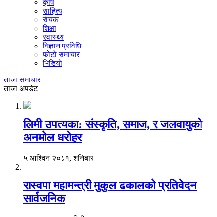
कृषि
साहित्य
राेचक
शिक्षा
स्वास्थ्य
विज्ञान प्रविधि
फोटो समाचार
भिडियाे
ताजा समाचार
ताजा अपडेट
लिमी उपत्यका: संस्कृति, समाज, र जलवायुको
अनमोल धरोहर
५ आश्विन २०८१, शनिबार
रास्वपा महामन्त्री मुकुल ढकालको प्रतिवेदन
सार्वजनिक