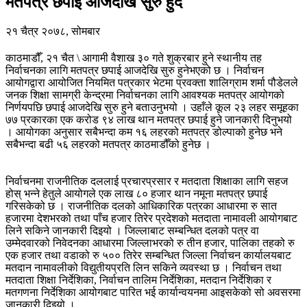
मतपत्र छपाई आजदेखि सुरु हुँदै
२१ चैत्र २०७८, सोमबार
काठमाडौँ, २१ चैत \ आगामी वैशाख ३० गते शुक्रबार हुने स्थानीय तह
निर्वाचनका लागि मतपत्र छपाई आजदेखि सुरु हुनेभएको छ । निर्वाचन
आयोगद्वारा आयोजित नियमित पत्रकार भेटमा प्रवक्ता शालिग्राम शर्मा पौडेलले
जनक शिक्षा सामग्री केन्द्रमा निर्वाचनका लागि आवश्यक मतपत्र आयोगको
निर्णयपछि छपाई आजदेखि सुरु हुने बताउनुभयो । उहाँले कूल २३ लहर समूहका
७७ प्रकारका एक करोड ९४ लाख थान मतपत्र छपाई हुने जानकारी दिनुभयो
। आयोगका अनुसार सबैभन्दा कम १६ लहरको मतपत्र डोल्पाको हुनेछ भने
सबैभन्दा बढी ५६ लहरको मतपत्र काठमाडौँको हुनेछ ।
निर्वाचनमा राजनीतिक दललाई प्रचारप्रसार र मतदाता शिक्षाका लागि सहज
होस् भन्ने हेतुले आयोगले एक लाख ८० हजार थान नमूना मतपत्र छपाई
गरिसकेको छ । राजनीतिक दलको आधिकारिक पत्रका आधारमा रु सात
हजारमा देशभरको तथा पाँच हजार तिरेर प्रदेशको मतदाता नामावली आयोगबाट
लिने सकिने जानकारी दिइयो । जिल्लाबाट सम्बन्धित दलको पत्र वा
उम्मेदवारको निवेदनका आधारमा जिल्लाभरको रु तीन हजार, पालिका तहको रु
एक हजार तथा वडाको रु ५०० तिरेर सम्बन्धित जिल्ला निर्वाचन कार्यालयबाट
मतदान नामावलीको विद्युतीयप्रति लिन सकिने व्यवस्था छ । निर्वाचन तथा
मतदाता शिक्षा निर्देशिका, निर्वाचन तालिम निर्देशिका, मतदान निर्देशिका र
मतगणना निर्देशिका आयोगबाट पारित भई कार्यान्वयनमा आइसकेको सो अवसरमा
जानकारी दिइयो ।