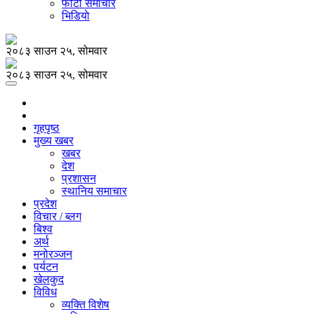
फोटो समाचार
भिडियाे
२०८३ साउन २५, सोमवार
२०८३ साउन २५, सोमवार
गृहपृष्ठ
मुख्य खबर
खबर
देश
प्रशासन
स्थानिय समाचार
प्रदेश
विचार / ब्लग
बिश्व
अर्थ
मनोरञ्जन
पर्यटन
खेलकुद
विविध
व्यक्ति विशेष