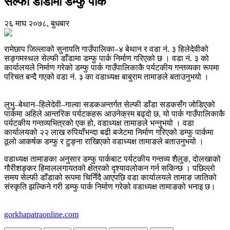
सेल्फी डाँडामा डम्फु पार्क
२६ माघ २०७८, बुधबार
रामेछाप जिल्लाको सुनापति गाउँपालिका–४ बेथान र वडा नं. ३ हिलेदेवीको
सङ्गमस्थल सेल्फी डाँडामा डम्फु पार्क निर्माण गरिएको छ । वडा नं. ३ को
कार्यालयले निर्माण गरेको डम्फु पार्क गाउँपालिकाकै पर्यटकीय गन्तव्यका रूपमा
परिचत बन्दै गएको वडा नं. ३ का वडाध्यक्ष बाबुराम तामाङले बताउनुभयो ।
लुभु–बेथान–हिलेदेवी–गाल्वा सडकअन्तर्गत सेल्फी डाँडा सडकसँग जोडिएको
पार्कमा अहिले आन्तरिक पर्यटकहरू आउनेक्रम बढ्दो छ, यो पार्क गाउँपालिकाकै
पर्यटकीय गन्तव्यभित्रको एक हो, वडाध्यक्ष तामाङले भन्नुभयो । वडा
कार्यालयको २२ लाख रुपियाँभन्दा बढी बजेटमा निर्माण गरिएको डम्फु पार्कमा
ठूलो आकर्षक डम्फु र टुङ्ना राखिएको वडाध्यक्ष तामाङले बताउनुभयो ।
वडाध्यक्ष तामाङका अनुसार डम्फु पार्कबाट पर्यटकीय गन्तव्य शैलुङ, दोलखाको
गौरीशङ्कर हिमाललगायतको क्षेत्रको दृश्यावलोकन गर्न सकिन्छ । पछिल्लो
समय सेल्फी डाँडाको रूपमा चिनिँदै आएपछि वडा कार्यालयले तामाङ जातिको
संस्कृति झल्किने गरी डम्फु पार्क निर्माण गरेको वडाध्यक्ष तामाङको भनाइ छ।
gorkhapatraonline.com