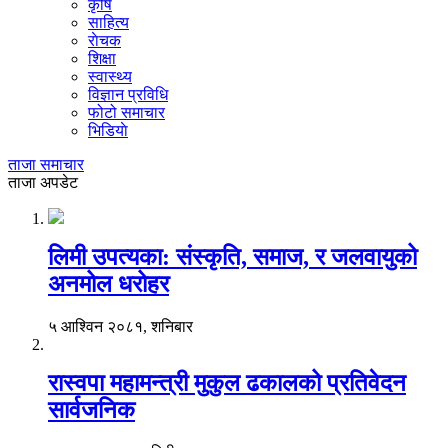
कृषि
साहित्य
राेचक
शिक्षा
स्वास्थ्य
विज्ञान प्रविधि
फोटो समाचार
भिडियाे
ताजा समाचार
ताजा अपडेट
लिमी उपत्यका: संस्कृति, समाज, र जलवायुको
अनमोल धरोहर
५ आश्विन २०८१, शनिबार
रास्वपा महामन्त्री मुकुल ढकालको प्रतिवेदन
सार्वजनिक