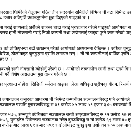
प्रसाद घिमिरेको नेतृत्वमा गठित तीन सदस्यीय समितिले विभिन्न नौ वटा सिमेन्ट उद
ार क्षतिपूर्ति उठाउनुपर्नेमा छुट दिइएको पाइएको छ ।
ीवाना गराई राज्यलाई अर्बौको राजस्व घाटा गराई भ्रष्टाचार गरेको पाइएको आयोगका
 हानी नोक्सानी गराई निजी कम्पनी तथा उद्योगलाई फाइदा पुग्ने काम गरेको प
तोकिएभन्दा बढी उत्खनन् गरेको आयोगको अध्ययनमा देखिन्छ । अधिक चुनढुङ्गा उत्खन
क्वेरिज, डोलोमाइट चुनढुङ्गा प्रालि लगायत छन् । ती नौ कम्पनीलाई वार्षिक प्रति 
ठहर छ ।
ो हानी नोक्सानी व्योहोर्नु परेको छ । आयोगले तत्कालीन खानी तथा भूगर्भ विभ
र्दै विशेष अदालतमा मुद्दा दायर गरेको छ ।
र प्रशान्त बोहोरा, सिडिजी धर्मराज खड्का, लेखा अधिकृत श्रीभद्र गौतम, रिसर्च 
को लगायतका कसुरका आधारमा नौ सिमेन्ट कम्पनीका सञ्चालनबिरुद्ध पनि आयोगले मुद
का सञ्चालक पश्पति मुरारकाबिरुद्ध रु ४९ करोड ४५ लाख ५१ हजार ६४५ बराबरको ब
हजार ५७५, अन्नपूर्ण क्वेरिजका सञ्चालक ऋषी अग्रवालबिरुद्ध रु ११ करोड १७ 
७७६, युनाइटेड सिमेन्टका सञ्चालक नरेश दुगडबिरुद्ध रु नौ करोड ६९ लाख ४० 
 तीन करोड आठ लाख ६९ हजार १५९ र डोलोमाइट चुनढुङ्गा उद्योगका सञ्चालक मानबह