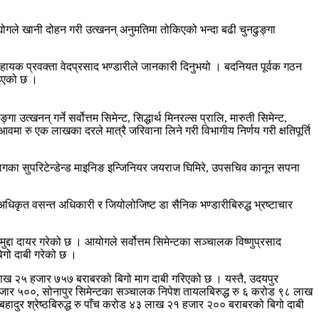
्योगले खानी दोहन गरी उत्खनन् अनुमतिमा तोकिएको भन्दा बढी चुनढुङ्गा
 सहायक प्रवक्ता वेदप्रसाद भण्डारीले जानकारी दिनुभयो । बदनियत पूर्वक गठन
ाइएको छ ।
न् गर्ने सर्वोत्तम सिमेन्ट, सिद्धार्थ मिनरल्स प्रालि, मारुती सिमेन्ट,
आवमा रु एक लाखका दरले मात्रै जरिवाना लिने गरी विभागीय निर्णय गरी क्षतिपूर्ति
ागका सुपरिटेन्डेन्ड माइनिङ इन्जिनियर जयराज घिमिरे, उपसचिव कानून सपना
अधिकृत वसन्त अधिकारी र जियोलोजिष्ट डा सैनिक भण्डारीबिरुद्ध भ्रष्टाचार
्दा दायर गरेको छ । आयोगले सर्वोत्तम सिमेन्टका सञ्चालक विष्णुप्रसाद
िगो दाबी गरेको छ ।
लाख २५ हजार ७५७ बराबरको बिगो माग दाबी गरिएको छ । यस्तै, उदयपुर
हजार ५००, सोनापुर सिमेन्टका सञ्चालक निपेश तायलबिरुद्ध रु ६ करोड ९८ लाख
ादुर श्रेष्ठबिरुद्ध रु पाँच करोड ४३ लाख २१ हजार २०० बराबरको बिगो दाबी