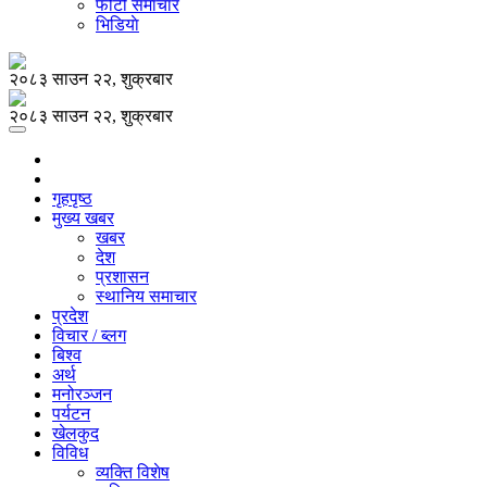
फोटो समाचार
भिडियाे
२०८३ साउन २२, शुक्रबार
२०८३ साउन २२, शुक्रबार
गृहपृष्ठ
मुख्य खबर
खबर
देश
प्रशासन
स्थानिय समाचार
प्रदेश
विचार / ब्लग
बिश्व
अर्थ
मनोरञ्जन
पर्यटन
खेलकुद
विविध
व्यक्ति विशेष