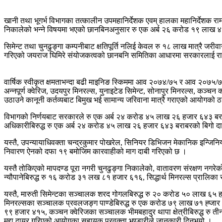
खानी तथा भूगर्भ विभागका तत्कालीन उपमहानिर्देशक एवम् हालका महानिर्देशक राम
निकालेको भन्ने विषयमा भएको छानबिनअनुसार रु एक अर्ब २६ करोड १९ लाख ४८ हज
सिमेन्ट तथा चुनढुङ्गा कम्पनीबाट क्षतिपूर्ति नलिई केवल रु १८ लाख मात्रै जर
गरिएको जयराज घिमिरे संयोजकत्वको छानबनि समितिका आधारमा सरकारलाई राजस्व
वार्षिक स्वीकृत क्षमताभन्दा बढी माइनिङ स्किममा आव २०७४/७५ र आव २०७५/७६ को 
अन्नपूर्ण क्वेरिज, उदयपुर मिनरल्स, युनाइटेड सिमेन्ट, सोनापुर मिनरल्स, कञ्चन 
उठाउने कानूनी कर्तव्यबाट बिमुख भई सामान्य जरिवाना मात्रै गराएको आयोगको 
विभागको निर्णयबाट सरकारले रु एक अर्ब २४ करोड ४५ लाख २६ हजार ६४३ बराबरक
अधिकारीबिरुद्ध रु एक अर्ब २४ करोड ४५ लाख २६ हजार ६४३ बराबरको बिगो दाबी ग
यस्तै, उपन्यायाधिवक्ता चन्द्रकुमार पोखरेल, सिनियर डिभिजन मेकानिक इन्जिनिय
निवारण ऐनको दफा १९ बमोजिम कारवाहीको माग दाबी गरिएको छ ।
यस्तै तोकिएको मापदण्ड पूरा नगरी चुनढुङ्गा निकालेको, वातावरण संरक्षण नगरे
न्यौपानेबिरुद्ध रु १६ करोड ३१ लख ८१ हजार ६१६, सिद्धार्थ मिनरल्स प्रालि
यस्तै, मारुती सिमेन्टका सञ्चालक शरद गोगलबिरुद्ध रु २० करोड ५० लाख ६५ 
मिनरल्सका सञ्चालक प्रवलजङ्ग पाण्डेबिरुद्ध रु एक करोड ७९ लाख ७१ ह्जार 
९९ हजार ४१५, कञ्चन क्वेरिजका सञ्चालक भीमबहादुर थापा क्षेत्रीबिरुद्ध रु
मुद्दा दायर गरिएको आयोगका सहायक प्रवक्ता भण्डारीले जानकारी दिनुभयो ।