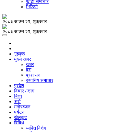
फोटो समाचार
भिडियाे
२०८३ साउन २२, शुक्रबार
२०८३ साउन २२, शुक्रबार
गृहपृष्ठ
मुख्य खबर
खबर
देश
प्रशासन
स्थानिय समाचार
प्रदेश
विचार / ब्लग
बिश्व
अर्थ
मनोरञ्जन
पर्यटन
खेलकुद
विविध
व्यक्ति विशेष