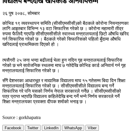
विद्यालय बन्ददेखि खोपकार्ड अनिवार्यसम्म
२६ पुष २०७८, सोमबार
कोभिड १९ व्यवस्थापन समिति (सीसीएमसीसी)को बैठकले कोरोना नियन्त्रणका
लागि आइतबार विभिन्न १३ वटा सिफारिस गरेको छ । कोरोना महामारी तीव्र
रुपमा फैलिदै गएपछि सीसीएमसीसीले स्वास्थ्य मन्त्रालयलाई छिटो औषधि खरिद
गर्न सिफारिस गरेको छ । बैठकले गरेको सिफारिसको पहिलो बुँदामा औषधि
खरिदलाई प्राथमिकता दिएको हो ।
त्यसैगरी २५ जना भन्दा बढीलाई भेला हुन नदिन गृह मन्त्रालयलाई सिफारिस
गरेको छ भने सार्वजनिक स्थलमा माघ ७ गतेदेखि कोभिड कार्ड अनिवार्य गर्न गृह
मन्त्रालयलाई सिफारिस गरेको छ ।
सँगै देशभरका आधारभूत र माद्यामिक विद्यालय माघ १५ गतेसम्म बिदा दिन शिक्षा
मन्त्रालयलाई सिफारिस गरेको छ । सीसीएमसीसीले विद्यालय बन्द गर्ने
सिफारिस गरे पनि यसको निर्णय नेपाल सरकारले गर्नेछ । सीसीएमसीसीको
पत्र प्राप्त भएपछि विद्यालय कहिलेदेखि बन्द गर्ने भन्ने निर्णय सरकारले गर्ने
शिक्षा मन्त्रालयका प्रवक्ता दीपक शर्माको भनाइ छ ।
Source : gorkhapatra
Facebook
Twitter
LinkedIn
WhatsApp
Viber