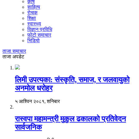
कृषि
साहित्य
राेचक
शिक्षा
स्वास्थ्य
विज्ञान प्रविधि
फोटो समाचार
भिडियाे
ताजा समाचार
ताजा अपडेट
लिमी उपत्यका: संस्कृति, समाज, र जलवायुको
अनमोल धरोहर
५ आश्विन २०८१, शनिबार
रास्वपा महामन्त्री मुकुल ढकालको प्रतिवेदन
सार्वजनिक